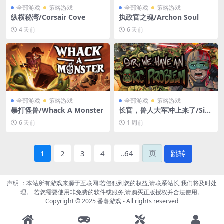
全部游戏
策略游戏
全部游戏
策略游戏
纵横秘湾/Corsair Cove
执政官之魂/Archon Soul
4 天前
6 天前
全部游戏
策略游戏
全部游戏
策略游戏
暴打怪兽/Whack A Monster
长官，兽人大军冲上来了/Sir,
We Have an Orc Problem
6 天前
1 周前
1
2
3
4
..64
跳转
声明 ：本站所有游戏来源于互联网!若侵犯到您的权益,请联系站长,我们将及时处
理。 若您需要使用非免费的软件或服务,请购买正版授权并合法使用。
Copyright © 2025 番薯游戏 - All rights reserved