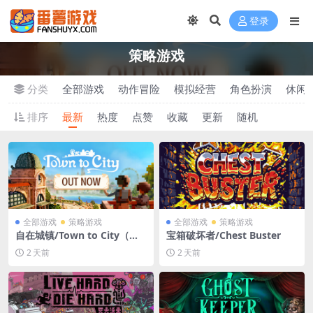
登录
策略游戏
分类
全部游戏
动作冒险
模拟经营
角色扮演
休闲
排序
最新
热度
点赞
收藏
更新
随机
全部游戏
策略游戏
全部游戏
策略游戏
自在城镇/Town to City（更
宝箱破坏者/Chest Buster
新v1.0.4）
2 天前
2 天前