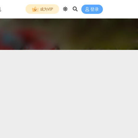
具
成为VIP
登录