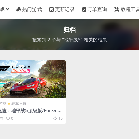
戏
热门游戏
更新记录
订单查询
教程工
归档
搜索到 2 个与 "地平线5" 相关的结果
游戏
赛车竞速
速：地平线5顶级版/Forza H
on 5 – Premium Edition（更
年前
0
10
.685.421顶级版）