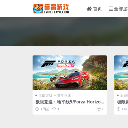
首页
全部游
全部游戏
赛车竞速
全部
极限竞速：地平线5/Forza Horizon
极限竞
5/支持网络联机
oriz
3 周前
0
0
1 
新v1