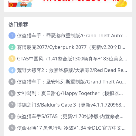
热门推荐
侠盗猎车手：罪恶都市重制版/Grand Theft Auto: Vice City – The Definitive Edition
1
赛博朋克2077/Cyberpunk 2077（更新v2.20全DLC）
2
GTA5中国风（1.41整合版1300辆真车+183位美女与英雄+200%存档）
3
荒野大镖客2：救赎终极版/大表哥2/Red Dead Redemption 2: Ultimate Edition（更新v1491.50终极版）
4
侠盗猎车手：圣安地列斯重制版/Grand Theft Auto: San Andreas – The Definitive Edition（更新v1.113.49697469）
5
女神驾到：夏日甜心/Happy Together（模拟器版-升级豪华终极珍藏版+全DLC）
6
博德之门3/Baldur’s Gate 3（更新v4.1.1.7209685）
7
侠盗猎车手5/GTA5（更新v1.70纯净版-内置修改器+通关存档）
8
使命召唤17 黑色行动 冷战V1.34 全DLC 官方中文版COD17
9