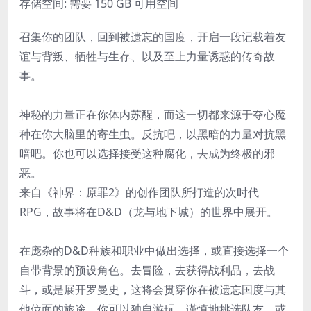
存储空间: 需要 150 GB 可用空间
召集你的团队，回到被遗忘的国度，开启一段记载着友
谊与背叛、牺牲与生存、以及至上力量诱惑的传奇故
事。
神秘的力量正在你体内苏醒，而这一切都来源于夺心魔
种在你大脑里的寄生虫。反抗吧，以黑暗的力量对抗黑
暗吧。你也可以选择接受这种腐化，去成为终极的邪
恶。
来自《神界：原罪2》的创作团队所打造的次时代
RPG，故事将在D&D（龙与地下城）的世界中展开。
在庞杂的D&D种族和职业中做出选择，或直接选择一个
自带背景的预设角色。去冒险，去获得战利品，去战
斗，或是展开罗曼史，这将会贯穿你在被遗忘国度与其
他位面的旅途。你可以独自游玩，谨慎地挑选队友，或