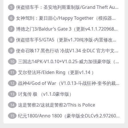
侠盗猎车手：圣安地列斯重制版/Grand Theft Auto: San Andreas – The Definitive Edition（更新v1.113.49697469）
5
女神驾到：夏日甜心/Happy Together（模拟器版-升级豪华终极珍藏版+全DLC）
6
博德之门3/Baldur’s Gate 3（更新v4.1.1.7209685）
7
侠盗猎车手5/GTA5（更新v1.70纯净版-内置修改器+通关存档）
8
使命召唤17 黑色行动 冷战V1.34 全DLC 官方中文版COD17
9
三国志14PK-V1.0.10+V1.0.25-威力加强豪华版（武将面容套装-全DLC+季票+特典+中文语音+编辑修改器）
10
艾尔登法环/Elden Ring（更新v1.14 ）
11
战神4/God of War（V1.0.13-斗战狂神-奎爷的裁决+全DLC）
12
讨鬼传 极 （v1.1.0豪华版）
13
这是警察2/这就是警察2/This is Police
14
纪元1800/Anno 1800（豪华版全DLCv9.2.972600）
15