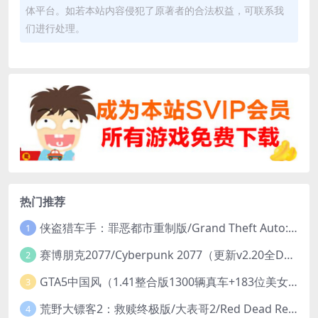
体平台。如若本站内容侵犯了原著者的合法权益，可联系我
们进行处理。
热门推荐
侠盗猎车手：罪恶都市重制版/Grand Theft Auto: Vice City – The Definitive Edition
1
赛博朋克2077/Cyberpunk 2077（更新v2.20全DLC）
2
GTA5中国风（1.41整合版1300辆真车+183位美女与英雄+200%存档）
3
荒野大镖客2：救赎终极版/大表哥2/Red Dead Redemption 2: Ultimate Edition（更新v1491.50终极版）
4