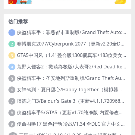
热门推荐
侠盗猎车手：罪恶都市重制版/Grand Theft Auto: Vice City – The Definitive Edition
1
赛博朋克2077/Cyberpunk 2077（更新v2.20全DLC）
2
GTA5中国风（1.41整合版1300辆真车+183位美女与英雄+200%存档）
3
荒野大镖客2：救赎终极版/大表哥2/Red Dead Redemption 2: Ultimate Edition（更新v1491.50终极版）
4
侠盗猎车手：圣安地列斯重制版/Grand Theft Auto: San Andreas – The Definitive Edition（更新v1.113.49697469）
5
女神驾到：夏日甜心/Happy Together（模拟器版-升级豪华终极珍藏版+全DLC）
6
博德之门3/Baldur’s Gate 3（更新v4.1.1.7209685）
7
侠盗猎车手5/GTA5（更新v1.70纯净版-内置修改器+通关存档）
8
使命召唤17 黑色行动 冷战V1.34 全DLC 官方中文版COD17
9