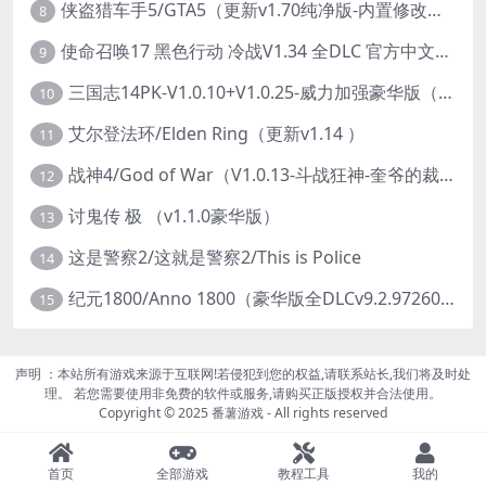
侠盗猎车手5/GTA5（更新v1.70纯净版-内置修改器+通关存档）
8
使命召唤17 黑色行动 冷战V1.34 全DLC 官方中文版COD17
9
三国志14PK-V1.0.10+V1.0.25-威力加强豪华版（武将面容套装-全DLC+季票+特典+中文语音+编辑修改器）
10
艾尔登法环/Elden Ring（更新v1.14 ）
11
战神4/God of War（V1.0.13-斗战狂神-奎爷的裁决+全DLC）
12
讨鬼传 极 （v1.1.0豪华版）
13
这是警察2/这就是警察2/This is Police
14
纪元1800/Anno 1800（豪华版全DLCv9.2.972600）
15
声明 ：本站所有游戏来源于互联网!若侵犯到您的权益,请联系站长,我们将及时处
理。 若您需要使用非免费的软件或服务,请购买正版授权并合法使用。
Copyright © 2025 番薯游戏 - All rights reserved
首页
全部游戏
教程工具
我的