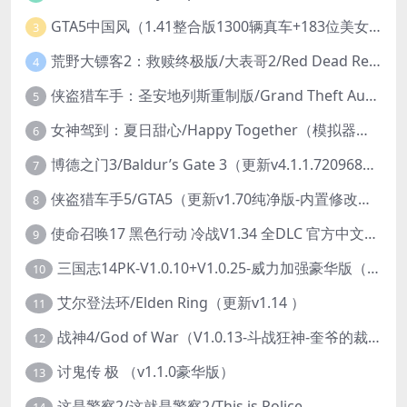
GTA5中国风（1.41整合版1300辆真车+183位美女与英雄+200%存档）
3
荒野大镖客2：救赎终极版/大表哥2/Red Dead Redemption 2: Ultimate Edition（更新v1491.50终极版）
4
侠盗猎车手：圣安地列斯重制版/Grand Theft Auto: San Andreas – The Definitive Edition（更新v1.113.49697469）
5
女神驾到：夏日甜心/Happy Together（模拟器版-升级豪华终极珍藏版+全DLC）
6
博德之门3/Baldur’s Gate 3（更新v4.1.1.7209685）
7
侠盗猎车手5/GTA5（更新v1.70纯净版-内置修改器+通关存档）
8
使命召唤17 黑色行动 冷战V1.34 全DLC 官方中文版COD17
9
三国志14PK-V1.0.10+V1.0.25-威力加强豪华版（武将面容套装-全DLC+季票+特典+中文语音+编辑修改器）
10
艾尔登法环/Elden Ring（更新v1.14 ）
11
战神4/God of War（V1.0.13-斗战狂神-奎爷的裁决+全DLC）
12
讨鬼传 极 （v1.1.0豪华版）
13
这是警察2/这就是警察2/This is Police
14