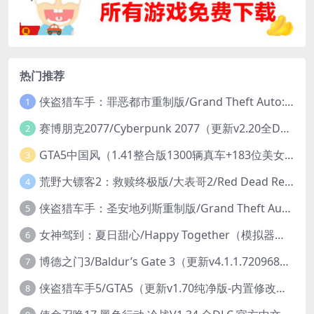
热门推荐
侠盗猎车手：罪恶都市重制版/Grand Theft Auto: Vice City – The Definitive Edition
1
赛博朋克2077/Cyberpunk 2077（更新v2.20全DLC）
2
GTA5中国风（1.41整合版1300辆真车+183位美女与英雄+200%存档）
3
荒野大镖客2：救赎终极版/大表哥2/Red Dead Redemption 2: Ultimate Edition（更新v1491.50终极版）
4
侠盗猎车手：圣安地列斯重制版/Grand Theft Auto: San Andreas – The Definitive Edition（更新v1.113.49697469）
5
女神驾到：夏日甜心/Happy Together（模拟器版-升级豪华终极珍藏版+全DLC）
6
博德之门3/Baldur’s Gate 3（更新v4.1.1.7209685）
7
侠盗猎车手5/GTA5（更新v1.70纯净版-内置修改器+通关存档）
8