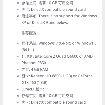
存储空间: 需要 10 GB 可用空间
声卡: DirectX compatible sound card
附注事项: There is no support for Windows
XP or DirectX 9 and below.
推荐配置:
操作系统: Windows 7 (64-bit) or Windows 8
(64-bit)
处理器: Intel Core 2 Quad Q6600 or AMD
Phenom 9850
内存: 4 GB RAM
显卡: Radeon HD 6850 (1 GB) or GeForce
GTX 460 (1 GB)
DirectX 版本: 11
存储空间: 需要 10 GB 可用空间
声卡: DirectX compatible sound card