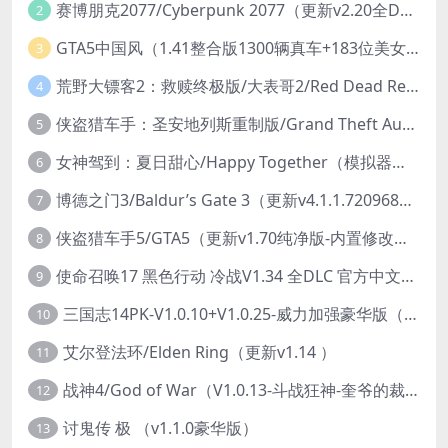
赛博朋克2077/Cyberpunk 2077（更新v2.20全DLC）
2
GTA5中国风（1.41整合版1300辆真车+183位美女与英雄+200%存档）
3
荒野大镖客2：救赎终极版/大表哥2/Red Dead Redemption 2: Ultimate Edition（更新v1491.50终极版）
4
侠盗猎车手：圣安地列斯重制版/Grand Theft Auto: San Andreas – The Definitive Edition（更新v1.113.49697469）
5
女神驾到：夏日甜心/Happy Together（模拟器版-升级豪华终极珍藏版+全DLC）
6
博德之门3/Baldur’s Gate 3（更新v4.1.1.7209685）
7
侠盗猎车手5/GTA5（更新v1.70纯净版-内置修改器+通关存档）
8
使命召唤17 黑色行动 冷战V1.34 全DLC 官方中文版COD17
9
三国志14PK-V1.0.10+V1.0.25-威力加强豪华版（武将面容套装-全DLC+季票+特典+中文语音+编辑修改器）
10
艾尔登法环/Elden Ring（更新v1.14 ）
11
战神4/God of War（V1.0.13-斗战狂神-奎爷的裁决+全DLC）
12
讨鬼传 极 （v1.1.0豪华版）
13