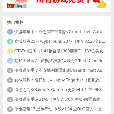
热门推荐
侠盗猎车手：罪恶都市重制版/Grand Theft Auto: Vice City – The Definitive Edition
1
赛博朋克2077/Cyberpunk 2077（更新v2.20全DLC）
2
GTA5中国风（1.41整合版1300辆真车+183位美女与英雄+200%存档）
3
荒野大镖客2：救赎终极版/大表哥2/Red Dead Redemption 2: Ultimate Edition（更新v1491.50终极版）
4
侠盗猎车手：圣安地列斯重制版/Grand Theft Auto: San Andreas – The Definitive Edition（更新v1.113.49697469）
5
女神驾到：夏日甜心/Happy Together（模拟器版-升级豪华终极珍藏版+全DLC）
6
博德之门3/Baldur’s Gate 3（更新v4.1.1.7209685）
7
侠盗猎车手5/GTA5（更新v1.70纯净版-内置修改器+通关存档）
8
使命召唤17 黑色行动 冷战V1.34 全DLC 官方中文版COD17
9