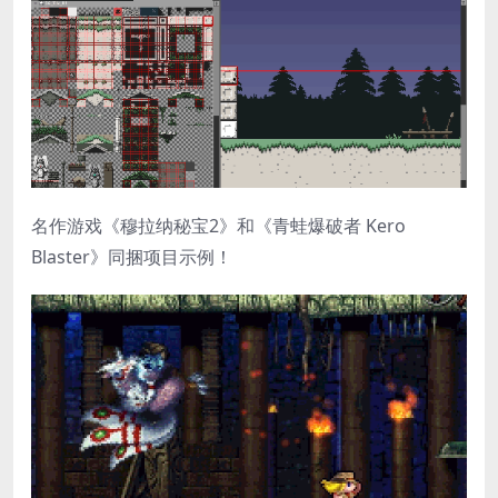
名作游戏《穆拉纳秘宝2》和《青蛙爆破者 Kero
Blaster》同捆项目示例！