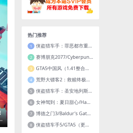
热门推荐
侠盗猎车手：罪恶都市重制版/Grand Theft Auto: Vice City – The Definitive Edition
1
赛博朋克2077/Cyberpunk 2077（更新v2.20全DLC）
2
GTA5中国风（1.41整合版1300辆真车+183位美女与英雄+200%存档）
3
荒野大镖客2：救赎终极版/大表哥2/Red Dead Redemption 2: Ultimate Edition（更新v1491.50终极版）
4
侠盗猎车手：圣安地列斯重制版/Grand Theft Auto: San Andreas – The Definitive Edition（更新v1.113.49697469）
5
女神驾到：夏日甜心/Happy Together（模拟器版-升级豪华终极珍藏版+全DLC）
6
博德之门3/Baldur’s Gate 3（更新v4.1.1.7209685）
7
侠盗猎车手5/GTA5（更新v1.70纯净版-内置修改器+通关存档）
8