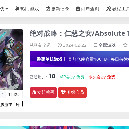
戏
热门游戏
更新记录
订单查询
教程工
绝对战略：仁慈之女/Absolute Ta
网友投递
2024-02-22
全部游戏
番薯单机游戏
丨 目前仓库容量100TB+ 每日持续稳定
10
普通用户:
VIP会员:
免费
永久会员:
免费
立即购买
升级会员
编号
12425
只做游戏，所