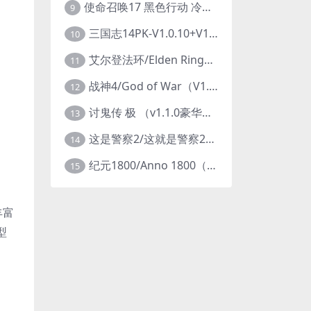
使命召唤17 黑色行动 冷战V1.34 全DLC 官方中文版COD17
9
三国志14PK-V1.0.10+V1.0.25-威力加强豪华版（武将面容套装-全DLC+季票+特典+中文语音+编辑修改器）
10
艾尔登法环/Elden Ring（更新v1.14 ）
11
战神4/God of War（V1.0.13-斗战狂神-奎爷的裁决+全DLC）
12
讨鬼传 极 （v1.1.0豪华版）
13
这是警察2/这就是警察2/This is Police
14
纪元1800/Anno 1800（豪华版全DLCv9.2.972600）
15
丰富
型