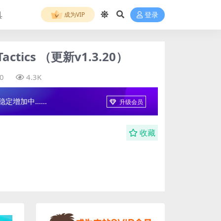
具
成为VIP
登录
ctics （更新v1.3.20）
0
4.3K
增加中......
升级会员
收藏