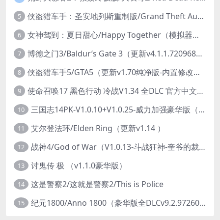
侠盗猎车手：圣安地列斯重制版/Grand Theft Auto: San Andreas – The Definitive Edition（更新v1.113.49697469）
5
女神驾到：夏日甜心/Happy Together（模拟器版-升级豪华终极珍藏版+全DLC）
6
博德之门3/Baldur’s Gate 3（更新v4.1.1.7209685）
7
侠盗猎车手5/GTA5（更新v1.70纯净版-内置修改器+通关存档）
8
使命召唤17 黑色行动 冷战V1.34 全DLC 官方中文版COD17
9
三国志14PK-V1.0.10+V1.0.25-威力加强豪华版（武将面容套装-全DLC+季票+特典+中文语音+编辑修改器）
10
艾尔登法环/Elden Ring（更新v1.14 ）
11
战神4/God of War（V1.0.13-斗战狂神-奎爷的裁决+全DLC）
12
讨鬼传 极 （v1.1.0豪华版）
13
这是警察2/这就是警察2/This is Police
14
纪元1800/Anno 1800（豪华版全DLCv9.2.972600）
15