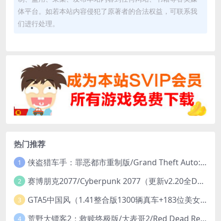
体平台。如若本站内容侵犯了原著者的合法权益，可联系我
们进行处理。
热门推荐
侠盗猎车手：罪恶都市重制版/Grand Theft Auto: Vice City – The Definitive Edition
1
赛博朋克2077/Cyberpunk 2077（更新v2.20全DLC）
2
GTA5中国风（1.41整合版1300辆真车+183位美女与英雄+200%存档）
3
荒野大镖客2：救赎终极版/大表哥2/Red Dead Redemption 2: Ultimate Edition（更新v1491.50终极版）
4