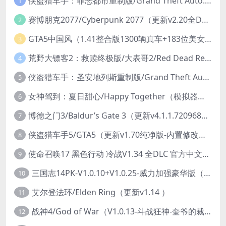
侠盗猎车手：罪恶都市重制版/Grand Theft Auto: Vice City – The Definitive Edition
1
赛博朋克2077/Cyberpunk 2077（更新v2.20全DLC）
2
GTA5中国风（1.41整合版1300辆真车+183位美女与英雄+200%存档）
3
荒野大镖客2：救赎终极版/大表哥2/Red Dead Redemption 2: Ultimate Edition（更新v1491.50终极版）
4
侠盗猎车手：圣安地列斯重制版/Grand Theft Auto: San Andreas – The Definitive Edition（更新v1.113.49697469）
5
女神驾到：夏日甜心/Happy Together（模拟器版-升级豪华终极珍藏版+全DLC）
6
博德之门3/Baldur’s Gate 3（更新v4.1.1.7209685）
7
侠盗猎车手5/GTA5（更新v1.70纯净版-内置修改器+通关存档）
8
使命召唤17 黑色行动 冷战V1.34 全DLC 官方中文版COD17
9
三国志14PK-V1.0.10+V1.0.25-威力加强豪华版（武将面容套装-全DLC+季票+特典+中文语音+编辑修改器）
10
艾尔登法环/Elden Ring（更新v1.14 ）
11
战神4/God of War（V1.0.13-斗战狂神-奎爷的裁决+全DLC）
12