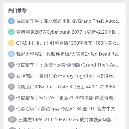
热门推荐
侠盗猎车手：罪恶都市重制版/Grand Theft Auto: Vice City – The Definitive Edition
1
赛博朋克2077/Cyberpunk 2077（更新v2.20全DLC）
2
GTA5中国风（1.41整合版1300辆真车+183位美女与英雄+200%存档）
3
荒野大镖客2：救赎终极版/大表哥2/Red Dead Redemption 2: Ultimate Edition（更新v1491.50终极版）
4
侠盗猎车手：圣安地列斯重制版/Grand Theft Auto: San Andreas – The Definitive Edition（更新v1.113.49697469）
5
女神驾到：夏日甜心/Happy Together（模拟器版-升级豪华终极珍藏版+全DLC）
6
博德之门3/Baldur’s Gate 3（更新v4.1.1.7209685）
7
侠盗猎车手5/GTA5（更新v1.70纯净版-内置修改器+通关存档）
8
使命召唤17 黑色行动 冷战V1.34 全DLC 官方中文版COD17
9
三国志14PK-V1.0.10+V1.0.25-威力加强豪华版（武将面容套装-全DLC+季票+特典+中文语音+编辑修改器）
10