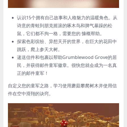
认识15个拥有自己故事和人格魅力的温暖角色。从
诗意的青蛙到朋克摇滚的啄木鸟和脾气暴躁的松
鼠，它们都不拘一格，需要您的 慷概帮助。
探索色彩缤纷、异想天开的世界，在巨大的花田中
跳跃，爬上参天大树。
递送信件和包裹以帮助Grumblewood Grove的居
民，并获得邮件童军徽章。很快您就会成为一名真
正的邮件童军！
自定义您的童军之路，学习使用蘑菇攀爬树木并使用信
件在空中滑翔的诀窍。