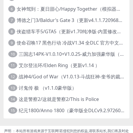
女神驾到：夏日甜心/Happy Together（模拟器版-升级豪华终极珍藏版+全DLC）
6
博德之门3/Baldur’s Gate 3（更新v4.1.1.7209685）
7
侠盗猎车手5/GTA5（更新v1.70纯净版-内置修改器+通关存档）
8
使命召唤17 黑色行动 冷战V1.34 全DLC 官方中文版COD17
9
三国志14PK-V1.0.10+V1.0.25-威力加强豪华版（武将面容套装-全DLC+季票+特典+中文语音+编辑修改器）
10
艾尔登法环/Elden Ring（更新v1.14 ）
11
战神4/God of War（V1.0.13-斗战狂神-奎爷的裁决+全DLC）
12
讨鬼传 极 （v1.1.0豪华版）
13
这是警察2/这就是警察2/This is Police
14
纪元1800/Anno 1800（豪华版全DLCv9.2.972600）
15
声明 ：本站所有游戏来源于互联网!若侵犯到您的权益,请联系站长,我们将及时处