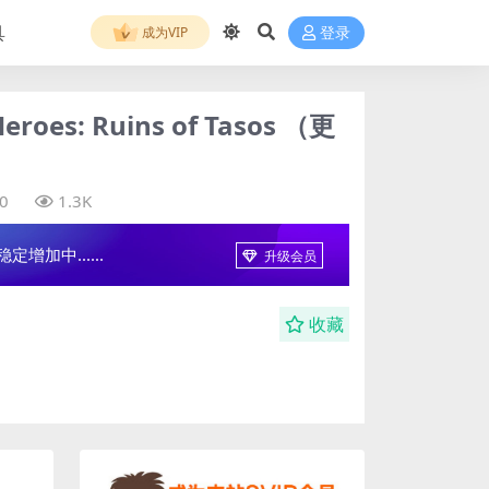
具
成为VIP
登录
s: Ruins of Tasos （更
0
1.3K
增加中......
升级会员
收藏