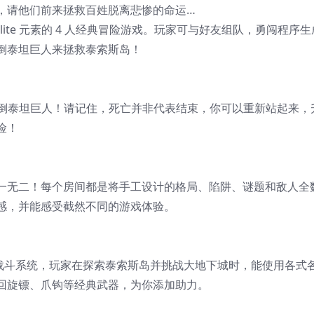
，请他们前来拯救百姓脱离悲惨的命运…
gue-lite 元素的 4 人经典冒险游戏。玩家可与好友组队，勇闯程序生
倒泰坦巨人来拯救泰索斯岛！
击倒泰坦巨人！请记住，死亡并非代表结束，你可以重新站起来，
险！
一无二！每个房间都是将手工设计的格局、陷阱、谜题和敌人全
感，并能感受截然不同的游戏体验。
角剑术战斗系统，玩家在探索泰索斯岛并挑战大地下城时，能使用各式
回旋镖、爪钩等经典武器，为你添加助力。