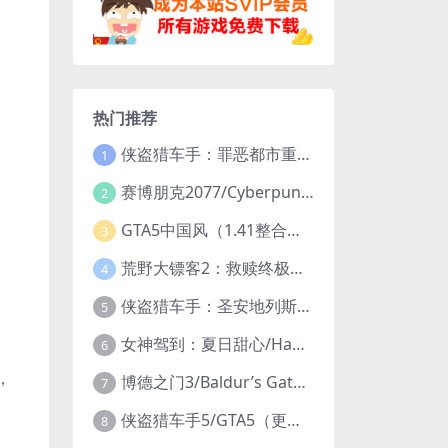
热门推荐
侠盗猎车手：罪恶都市重制版/Grand Theft Auto: Vice City – The Definitive Edition
1
赛博朋克2077/Cyberpunk 2077（更新v2.20全DLC）
2
GTA5中国风（1.41整合版1300辆真车+183位美女与英雄+200%存档）
3
荒野大镖客2：救赎终极版/大表哥2/Red Dead Redemption 2: Ultimate Edition（更新v1491.50终极版）
4
侠盗猎车手：圣安地列斯重制版/Grand Theft Auto: San Andreas – The Definitive Edition（更新v1.113.49697469）
5
女神驾到：夏日甜心/Happy Together（模拟器版-升级豪华终极珍藏版+全DLC）
6
，
博德之门3/Baldur’s Gate 3（更新v4.1.1.7209685）
7
侠盗猎车手5/GTA5（更新v1.70纯净版-内置修改器+通关存档）
8