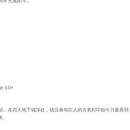
ite 元素的 4…
l 3.0+
动… 在四大地下城深处，镇压泰坦巨人的古老封印如今力量衰弱
界。