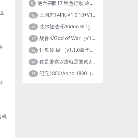
使命召唤17 黑色行动 冷战V1.34 全DLC 官方中文版COD17
9
成
三国志14PK-V1.0.10+V1.0.25-威力加强豪华版（武将面容套装-全DLC+季票+特典+中文语音+编辑修改器）
10
艾尔登法环/Elden Ring（更新v1.14 ）
11
战神4/God of War（V1.0.13-斗战狂神-奎爷的裁决+全DLC）
12
升
讨鬼传 极 （v1.1.0豪华版）
13
这是警察2/这就是警察2/This is Police
14
纪元1800/Anno 1800（豪华版全DLCv9.2.972600）
15
数
各样