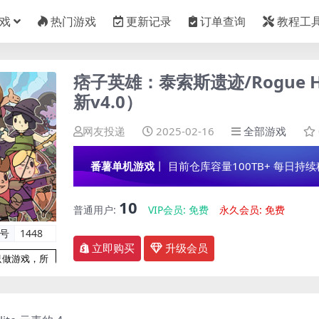
戏
热门游戏
更新记录
订单查询
教程工
痞子英雄：泰索斯遗迹/Rogue Heroe
新v4.0）
网友投递
2025-02-16
全部游戏
番薯单机游戏
丨 目前仓库容量100TB+ 每日持续稳定
10
普通用户:
VIP会员:
免费
永久会员:
免费
编号
1448
立即购买
升级会员
只做游戏，所