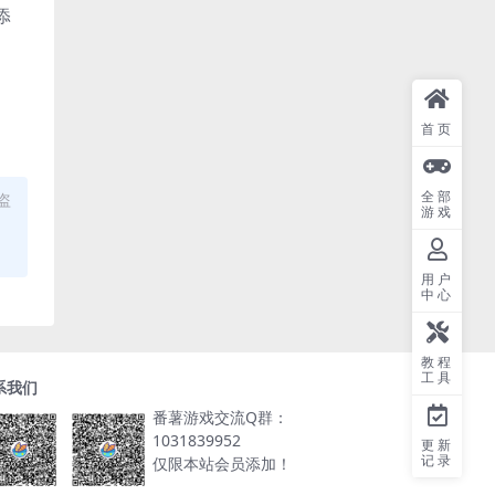
添
首页
全部
盗
游戏
用户
中心
教程
工具
系我们
番薯游戏交流Q群：
1031839952
更新
记录
仅限本站会员添加！