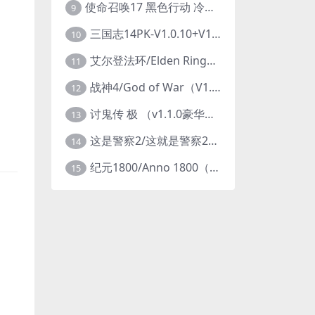
使命召唤17 黑色行动 冷战V1.34 全DLC 官方中文版COD17
9
三国志14PK-V1.0.10+V1.0.25-威力加强豪华版（武将面容套装-全DLC+季票+特典+中文语音+编辑修改器）
10
艾尔登法环/Elden Ring（更新v1.14 ）
11
战神4/God of War（V1.0.13-斗战狂神-奎爷的裁决+全DLC）
12
讨鬼传 极 （v1.1.0豪华版）
13
这是警察2/这就是警察2/This is Police
14
纪元1800/Anno 1800（豪华版全DLCv9.2.972600）
15