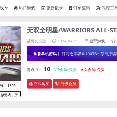
戏
热门游戏
更新记录
订单查询
教程工
无双全明星/WARRIORS ALL-ST
网友投递
2024-04-23
全部游戏
番薯单机游戏
丨 目前仓库容量100TB+ 每日持续稳定
10
普通用户:
VIP会员:
免费
永久会员:
免费
立即购买
升级会员
编号
1805
只做游戏，所