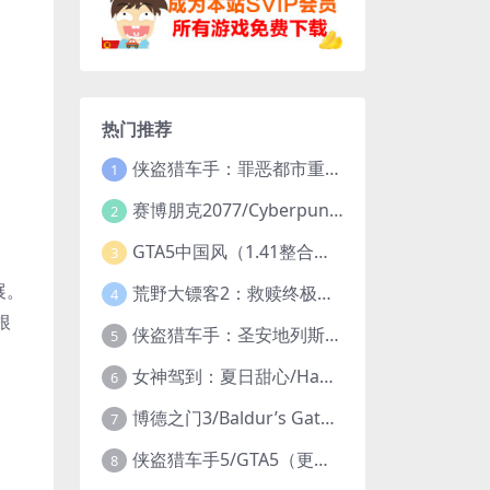
热门推荐
侠盗猎车手：罪恶都市重制版/Grand Theft Auto: Vice City – The Definitive Edition
1
赛博朋克2077/Cyberpunk 2077（更新v2.20全DLC）
2
GTA5中国风（1.41整合版1300辆真车+183位美女与英雄+200%存档）
3
展。
荒野大镖客2：救赎终极版/大表哥2/Red Dead Redemption 2: Ultimate Edition（更新v1491.50终极版）
4
根
侠盗猎车手：圣安地列斯重制版/Grand Theft Auto: San Andreas – The Definitive Edition（更新v1.113.49697469）
5
女神驾到：夏日甜心/Happy Together（模拟器版-升级豪华终极珍藏版+全DLC）
6
博德之门3/Baldur’s Gate 3（更新v4.1.1.7209685）
7
侠盗猎车手5/GTA5（更新v1.70纯净版-内置修改器+通关存档）
8