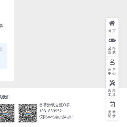
享
首页
全部
盗
游戏
用户
中心
教程
工具
系我们
番薯游戏交流Q群：
1031839952
更新
记录
仅限本站会员添加！