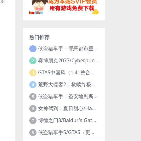
最多
热门推荐
侠盗猎车手：罪恶都市重制版/Grand Theft Auto: Vice City – The Definitive Edition
1
赛博朋克2077/Cyberpunk 2077（更新v2.20全DLC）
2
GTA5中国风（1.41整合版1300辆真车+183位美女与英雄+200%存档）
3
荒野大镖客2：救赎终极版/大表哥2/Red Dead Redemption 2: Ultimate Edition（更新v1491.50终极版）
4
侠盗猎车手：圣安地列斯重制版/Grand Theft Auto: San Andreas – The Definitive Edition（更新v1.113.49697469）
5
女神驾到：夏日甜心/Happy Together（模拟器版-升级豪华终极珍藏版+全DLC）
6
博德之门3/Baldur’s Gate 3（更新v4.1.1.7209685）
7
侠盗猎车手5/GTA5（更新v1.70纯净版-内置修改器+通关存档）
8