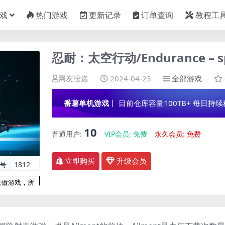
戏
热门游戏
更新记录
订单查询
教程工
忍耐：太空行动/Endurance – spa
网友投递
2024-04-23
全部游戏
番薯单机游戏
丨 目前仓库容量100TB+ 每日持续稳定
10
普通用户:
VIP会员:
免费
永久会员:
免费
立即购买
升级会员
编号
1812
只做游戏，所