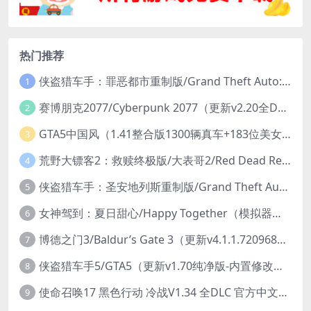
热门推荐
侠盗猎车手：罪恶都市重制版/Grand Theft Auto: Vice City – The Definitive Edition
1
赛博朋克2077/Cyberpunk 2077（更新v2.20全DLC）
2
GTA5中国风（1.41整合版1300辆真车+183位美女与英雄+200%存档）
3
荒野大镖客2：救赎终极版/大表哥2/Red Dead Redemption 2: Ultimate Edition（更新v1491.50终极版）
4
侠盗猎车手：圣安地列斯重制版/Grand Theft Auto: San Andreas – The Definitive Edition（更新v1.113.49697469）
5
女神驾到：夏日甜心/Happy Together（模拟器版-升级豪华终极珍藏版+全DLC）
6
博德之门3/Baldur’s Gate 3（更新v4.1.1.7209685）
7
侠盗猎车手5/GTA5（更新v1.70纯净版-内置修改器+通关存档）
8
使命召唤17 黑色行动 冷战V1.34 全DLC 官方中文版COD17
9