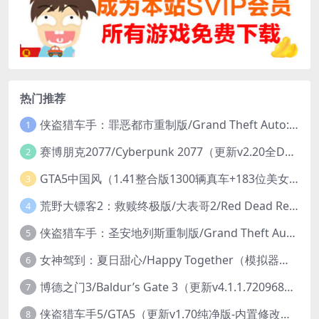
热门推荐
侠盗猎车手：罪恶都市重制版/Grand Theft Auto: Vice City – The Definitive Edition
1
赛博朋克2077/Cyberpunk 2077（更新v2.20全DLC）
2
GTA5中国风（1.41整合版1300辆真车+183位美女与英雄+200%存档）
3
荒野大镖客2：救赎终极版/大表哥2/Red Dead Redemption 2: Ultimate Edition（更新v1491.50终极版）
4
侠盗猎车手：圣安地列斯重制版/Grand Theft Auto: San Andreas – The Definitive Edition（更新v1.113.49697469）
5
女神驾到：夏日甜心/Happy Together（模拟器版-升级豪华终极珍藏版+全DLC）
6
博德之门3/Baldur’s Gate 3（更新v4.1.1.7209685）
7
侠盗猎车手5/GTA5（更新v1.70纯净版-内置修改器+通关存档）
8