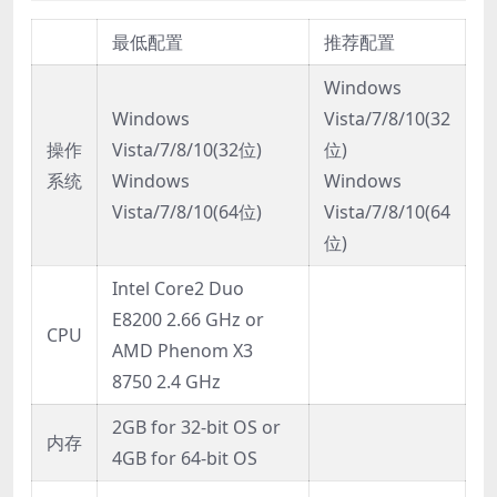
最低配置
推荐配置
Windows
Windows
Vista/7/8/10(32
操作
Vista/7/8/10(32位)
位)
系统
Windows
Windows
Vista/7/8/10(64位)
Vista/7/8/10(64
位)
Intel Core2 Duo
E8200 2.66 GHz or
CPU
AMD Phenom X3
8750 2.4 GHz
2GB for 32-bit OS or
内存
4GB for 64-bit OS