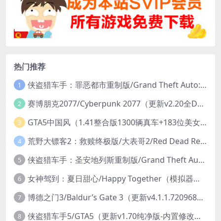
热门推荐
侠盗猎车手：罪恶都市重制版/Grand Theft Auto: Vice City – The Definitive Edition
1
赛博朋克2077/Cyberpunk 2077（更新v2.20全DLC）
2
GTA5中国风（1.41整合版1300辆真车+183位美女与英雄+200%存档）
3
荒野大镖客2：救赎终极版/大表哥2/Red Dead Redemption 2: Ultimate Edition（更新v1491.50终极版）
4
侠盗猎车手：圣安地列斯重制版/Grand Theft Auto: San Andreas – The Definitive Edition（更新v1.113.49697469）
5
女神驾到：夏日甜心/Happy Together（模拟器版-升级豪华终极珍藏版+全DLC）
6
博德之门3/Baldur’s Gate 3（更新v4.1.1.7209685）
7
侠盗猎车手5/GTA5（更新v1.70纯净版-内置修改器+通关存档）
8