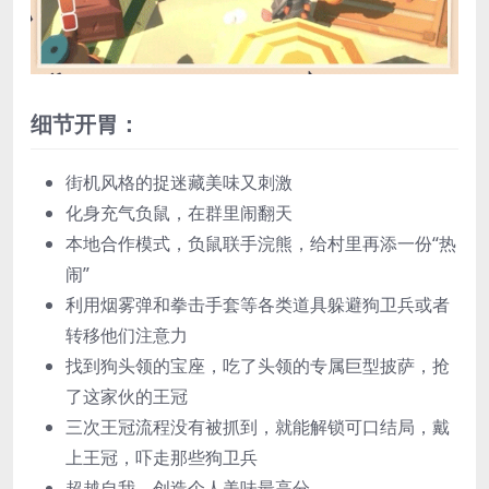
细节开胃：
街机风格的捉迷藏美味又刺激
化身充气负鼠，在群里闹翻天
本地合作模式，负鼠联手浣熊，给村里再添一份“热
闹”
利用烟雾弹和拳击手套等各类道具躲避狗卫兵或者
转移他们注意力
找到狗头领的宝座，吃了头领的专属巨型披萨，抢
了这家伙的王冠
三次王冠流程没有被抓到，就能解锁可口结局，戴
上王冠，吓走那些狗卫兵
超越自我，创造个人美味最高分