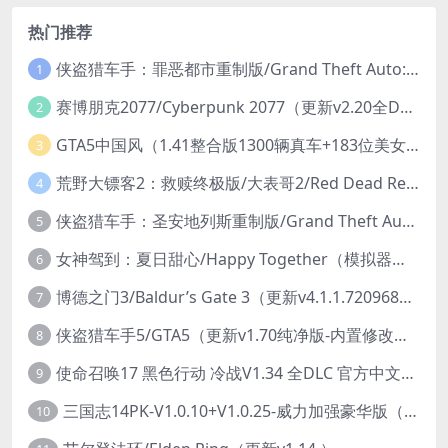
热门推荐
侠盗猎车手：罪恶都市重制版/Grand Theft Auto: Vice City – The Definitive Edition
1
赛博朋克2077/Cyberpunk 2077（更新v2.20全DLC）
2
GTA5中国风（1.41整合版1300辆真车+183位美女与英雄+200%存档）
3
荒野大镖客2：救赎终极版/大表哥2/Red Dead Redemption 2: Ultimate Edition（更新v1491.50终极版）
4
侠盗猎车手：圣安地列斯重制版/Grand Theft Auto: San Andreas – The Definitive Edition（更新v1.113.49697469）
5
女神驾到：夏日甜心/Happy Together（模拟器版-升级豪华终极珍藏版+全DLC）
6
博德之门3/Baldur’s Gate 3（更新v4.1.1.7209685）
7
侠盗猎车手5/GTA5（更新v1.70纯净版-内置修改器+通关存档）
8
使命召唤17 黑色行动 冷战V1.34 全DLC 官方中文版COD17
9
三国志14PK-V1.0.10+V1.0.25-威力加强豪华版（武将面容套装-全DLC+季票+特典+中文语音+编辑修改器）
10