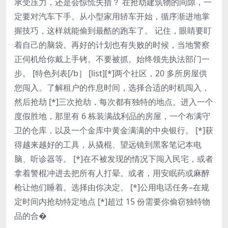
承受压力，还是会惊慌失措？ 在抢劫建筑物的间隙，一
定要对汽车下手。从小型家用轿车开始，循序渐进地掌
握技巧，这样就能偷到最酷的跑车了。 记住，眼睛要盯
着自己的脑袋。再好的计划也有失败的时候，当地警察
正伺机给你戴上手铐。不要被抓。始终领先执法部门一
步。 [特色列表[/b］ [list][*]两个社区，20 多所房屋供
您闯入。了解租户的作息时间，选择合适的时机闯入，
然后抢劫 [*]三次抢劫，每次都有独特的地点。进入一个
度假胜地，那里有 6 栋装满战利品的房屋，一个布满守
卫的仓库，以及一个金库中黄金满满的中央银行。 [*]获
得越来越好的工具，从撬棍、望远镜到黑客笔记本电
脑、听诊器等。 [*]在不被发现的情况下闯入民宅，或者
拿着警棍冲进去把所有人打晕。或者，用安眠药或麻醉
枪让他们睡着。选择由你决定。 [*]公用电话任务–在规
定时间内抢劫特定地点 [*]超过 15 份需要你偷窃独特物
品的合�