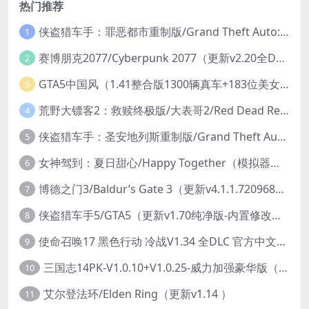
热门推荐
侠盗猎车手：罪恶都市重制版/Grand Theft Auto: Vice City – The Definitive Edition
1
赛博朋克2077/Cyberpunk 2077（更新v2.20全DLC）
2
GTA5中国风（1.41整合版1300辆真车+183位美女与英雄+200%存档）
3
荒野大镖客2：救赎终极版/大表哥2/Red Dead Redemption 2: Ultimate Edition（更新v1491.50终极版）
4
侠盗猎车手：圣安地列斯重制版/Grand Theft Auto: San Andreas – The Definitive Edition（更新v1.113.49697469）
5
女神驾到：夏日甜心/Happy Together（模拟器版-升级豪华终极珍藏版+全DLC）
6
博德之门3/Baldur’s Gate 3（更新v4.1.1.7209685）
7
侠盗猎车手5/GTA5（更新v1.70纯净版-内置修改器+通关存档）
8
使命召唤17 黑色行动 冷战V1.34 全DLC 官方中文版COD17
9
三国志14PK-V1.0.10+V1.0.25-威力加强豪华版（武将面容套装-全DLC+季票+特典+中文语音+编辑修改器）
10
艾尔登法环/Elden Ring（更新v1.14 ）
11