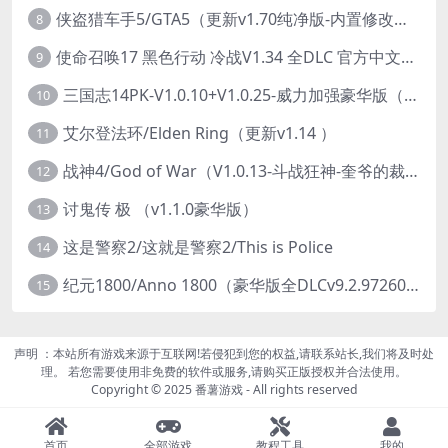
侠盗猎车手5/GTA5（更新v1.70纯净版-内置修改器+通关存档）
8
使命召唤17 黑色行动 冷战V1.34 全DLC 官方中文版COD17
9
三国志14PK-V1.0.10+V1.0.25-威力加强豪华版（武将面容套装-全DLC+季票+特典+中文语音+编辑修改器）
10
艾尔登法环/Elden Ring（更新v1.14 ）
11
战神4/God of War（V1.0.13-斗战狂神-奎爷的裁决+全DLC）
12
讨鬼传 极 （v1.1.0豪华版）
13
这是警察2/这就是警察2/This is Police
14
纪元1800/Anno 1800（豪华版全DLCv9.2.972600）
15
声明 ：本站所有游戏来源于互联网!若侵犯到您的权益,请联系站长,我们将及时处
理。 若您需要使用非免费的软件或服务,请购买正版授权并合法使用。
Copyright © 2025 番薯游戏 - All rights reserved
首页
全部游戏
教程工具
我的