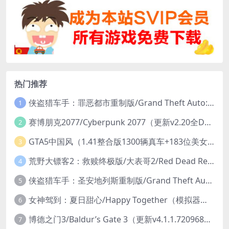
热门推荐
侠盗猎车手：罪恶都市重制版/Grand Theft Auto: Vice City – The Definitive Edition
1
赛博朋克2077/Cyberpunk 2077（更新v2.20全DLC）
2
GTA5中国风（1.41整合版1300辆真车+183位美女与英雄+200%存档）
3
荒野大镖客2：救赎终极版/大表哥2/Red Dead Redemption 2: Ultimate Edition（更新v1491.50终极版）
4
侠盗猎车手：圣安地列斯重制版/Grand Theft Auto: San Andreas – The Definitive Edition（更新v1.113.49697469）
5
女神驾到：夏日甜心/Happy Together（模拟器版-升级豪华终极珍藏版+全DLC）
6
博德之门3/Baldur’s Gate 3（更新v4.1.1.7209685）
7