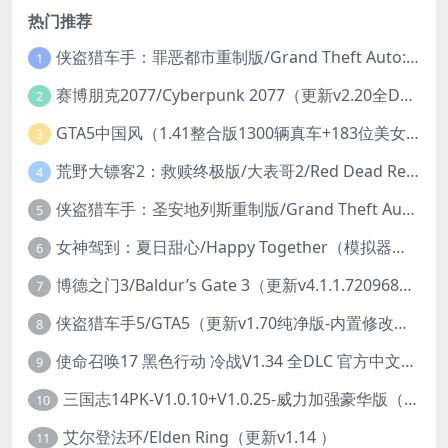
热门推荐
侠盗猎车手：罪恶都市重制版/Grand Theft Auto: Vice City – The Definitive Edition
1
赛博朋克2077/Cyberpunk 2077（更新v2.20全DLC）
2
GTA5中国风（1.41整合版1300辆真车+183位美女与英雄+200%存档）
3
荒野大镖客2：救赎终极版/大表哥2/Red Dead Redemption 2: Ultimate Edition（更新v1491.50终极版）
4
侠盗猎车手：圣安地列斯重制版/Grand Theft Auto: San Andreas – The Definitive Edition（更新v1.113.49697469）
5
女神驾到：夏日甜心/Happy Together（模拟器版-升级豪华终极珍藏版+全DLC）
6
博德之门3/Baldur’s Gate 3（更新v4.1.1.7209685）
7
侠盗猎车手5/GTA5（更新v1.70纯净版-内置修改器+通关存档）
8
使命召唤17 黑色行动 冷战V1.34 全DLC 官方中文版COD17
9
三国志14PK-V1.0.10+V1.0.25-威力加强豪华版（武将面容套装-全DLC+季票+特典+中文语音+编辑修改器）
10
艾尔登法环/Elden Ring（更新v1.14 ）
11