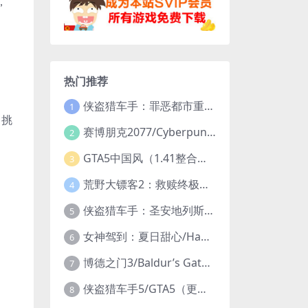
，
热门推荐
侠盗猎车手：罪恶都市重制版/Grand Theft Auto: Vice City – The Definitive Edition
1
，挑
赛博朋克2077/Cyberpunk 2077（更新v2.20全DLC）
2
GTA5中国风（1.41整合版1300辆真车+183位美女与英雄+200%存档）
3
荒野大镖客2：救赎终极版/大表哥2/Red Dead Redemption 2: Ultimate Edition（更新v1491.50终极版）
4
侠盗猎车手：圣安地列斯重制版/Grand Theft Auto: San Andreas – The Definitive Edition（更新v1.113.49697469）
5
女神驾到：夏日甜心/Happy Together（模拟器版-升级豪华终极珍藏版+全DLC）
6
博德之门3/Baldur’s Gate 3（更新v4.1.1.7209685）
7
侠盗猎车手5/GTA5（更新v1.70纯净版-内置修改器+通关存档）
8