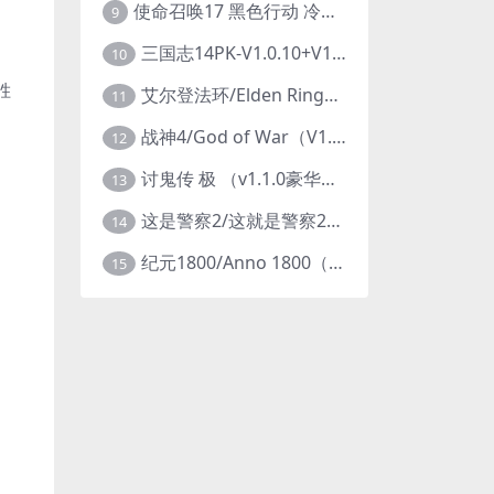
使命召唤17 黑色行动 冷战V1.34 全DLC 官方中文版COD17
9
三国志14PK-V1.0.10+V1.0.25-威力加强豪华版（武将面容套装-全DLC+季票+特典+中文语音+编辑修改器）
10
胜
艾尔登法环/Elden Ring（更新v1.14 ）
11
战神4/God of War（V1.0.13-斗战狂神-奎爷的裁决+全DLC）
12
讨鬼传 极 （v1.1.0豪华版）
13
这是警察2/这就是警察2/This is Police
14
纪元1800/Anno 1800（豪华版全DLCv9.2.972600）
15