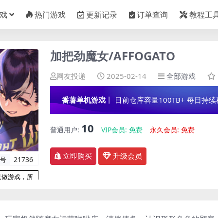
戏
热门游戏
更新记录
订单查询
教程工
加把劲魔女/AFFOGATO
网友投递
2025-02-14
全部游戏
番薯单机游戏
丨 目前仓库容量100TB+ 每日持续稳定
10
普通用户:
VIP会员:
免费
永久会员:
免费
立即购买
升级会员
编号
21736
只做游戏，所