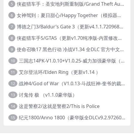
侠盗猎车手：圣安地列斯重制版/Grand Theft Auto: San Andreas – The Definitive Edition（更新v1.113.49697469）
5
女神驾到：夏日甜心/Happy Together（模拟器版-升级豪华终极珍藏版+全DLC）
6
博德之门3/Baldur’s Gate 3（更新v4.1.1.7209685）
7
侠盗猎车手5/GTA5（更新v1.70纯净版-内置修改器+通关存档）
8
使命召唤17 黑色行动 冷战V1.34 全DLC 官方中文版COD17
9
三国志14PK-V1.0.10+V1.0.25-威力加强豪华版（武将面容套装-全DLC+季票+特典+中文语音+编辑修改器）
10
艾尔登法环/Elden Ring（更新v1.14 ）
11
战神4/God of War（V1.0.13-斗战狂神-奎爷的裁决+全DLC）
12
讨鬼传 极 （v1.1.0豪华版）
13
这是警察2/这就是警察2/This is Police
14
纪元1800/Anno 1800（豪华版全DLCv9.2.972600）
15