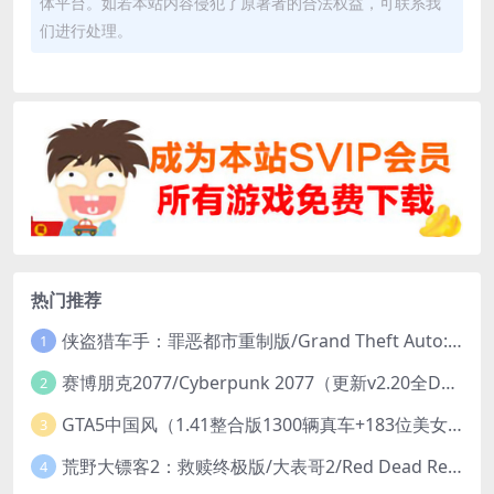
体平台。如若本站内容侵犯了原著者的合法权益，可联系我
们进行处理。
热门推荐
侠盗猎车手：罪恶都市重制版/Grand Theft Auto: Vice City – The Definitive Edition
1
赛博朋克2077/Cyberpunk 2077（更新v2.20全DLC）
2
GTA5中国风（1.41整合版1300辆真车+183位美女与英雄+200%存档）
3
荒野大镖客2：救赎终极版/大表哥2/Red Dead Redemption 2: Ultimate Edition（更新v1491.50终极版）
4