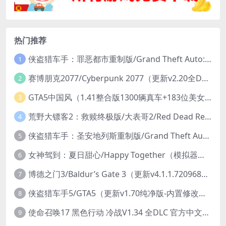
热门推荐
侠盗猎车手：罪恶都市重制版/Grand Theft Auto: Vice City – The Definitive Edition
1
赛博朋克2077/Cyberpunk 2077（更新v2.20全DLC）
2
GTA5中国风（1.41整合版1300辆真车+183位美女与英雄+200%存档）
3
荒野大镖客2：救赎终极版/大表哥2/Red Dead Redemption 2: Ultimate Edition（更新v1491.50终极版）
4
侠盗猎车手：圣安地列斯重制版/Grand Theft Auto: San Andreas – The Definitive Edition（更新v1.113.49697469）
5
女神驾到：夏日甜心/Happy Together（模拟器版-升级豪华终极珍藏版+全DLC）
6
博德之门3/Baldur’s Gate 3（更新v4.1.1.7209685）
7
侠盗猎车手5/GTA5（更新v1.70纯净版-内置修改器+通关存档）
8
使命召唤17 黑色行动 冷战V1.34 全DLC 官方中文版COD17
9