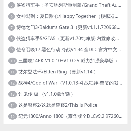
侠盗猎车手：圣安地列斯重制版/Grand Theft Auto: San Andreas – The Definitive Edition（更新v1.113.49697469）
5
女神驾到：夏日甜心/Happy Together（模拟器版-升级豪华终极珍藏版+全DLC）
6
博德之门3/Baldur’s Gate 3（更新v4.1.1.7209685）
7
侠盗猎车手5/GTA5（更新v1.70纯净版-内置修改器+通关存档）
8
使命召唤17 黑色行动 冷战V1.34 全DLC 官方中文版COD17
9
三国志14PK-V1.0.10+V1.0.25-威力加强豪华版（武将面容套装-全DLC+季票+特典+中文语音+编辑修改器）
10
艾尔登法环/Elden Ring（更新v1.14 ）
11
战神4/God of War（V1.0.13-斗战狂神-奎爷的裁决+全DLC）
12
讨鬼传 极 （v1.1.0豪华版）
13
这是警察2/这就是警察2/This is Police
14
纪元1800/Anno 1800（豪华版全DLCv9.2.972600）
15