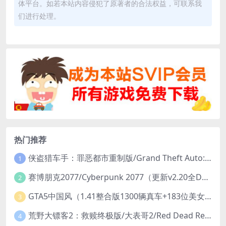
体平台。如若本站内容侵犯了原著者的合法权益，可联系我
们进行处理。
热门推荐
侠盗猎车手：罪恶都市重制版/Grand Theft Auto: Vice City – The Definitive Edition
1
赛博朋克2077/Cyberpunk 2077（更新v2.20全DLC）
2
GTA5中国风（1.41整合版1300辆真车+183位美女与英雄+200%存档）
3
荒野大镖客2：救赎终极版/大表哥2/Red Dead Redemption 2: Ultimate Edition（更新v1491.50终极版）
4