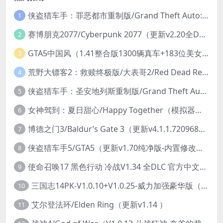
侠盗猎车手：罪恶都市重制版/Grand Theft Auto: Vice City – The Definitive Edition
1
赛博朋克2077/Cyberpunk 2077（更新v2.20全DLC）
2
GTA5中国风（1.41整合版1300辆真车+183位美女与英雄+200%存档）
3
荒野大镖客2：救赎终极版/大表哥2/Red Dead Redemption 2: Ultimate Edition（更新v1491.50终极版）
4
侠盗猎车手：圣安地列斯重制版/Grand Theft Auto: San Andreas – The Definitive Edition（更新v1.113.49697469）
5
女神驾到：夏日甜心/Happy Together（模拟器版-升级豪华终极珍藏版+全DLC）
6
博德之门3/Baldur’s Gate 3（更新v4.1.1.7209685）
7
侠盗猎车手5/GTA5（更新v1.70纯净版-内置修改器+通关存档）
8
使命召唤17 黑色行动 冷战V1.34 全DLC 官方中文版COD17
9
三国志14PK-V1.0.10+V1.0.25-威力加强豪华版（武将面容套装-全DLC+季票+特典+中文语音+编辑修改器）
10
艾尔登法环/Elden Ring（更新v1.14 ）
11