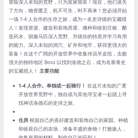
冒险深入未知的荒野，只为发家致富！现在，他们迷失
了方向，物资匮乏，机不可失，时不再来！您必须开始
一场 1-4 人合作的生存之旅，成为一名史诗级的宝藏猎
人！发现资源、建造和装饰房屋、播种和收割庄稼、酿
造药水、驯服马匹深入荒野、升级你的特质并学习有用
的能力。深入未知的洞穴、矿井和地牢，获得更强大的
装备！在这个广阔的开放世界中收集传说羊皮纸，击败
强大的独特地区 Boss 以找到洛德之石，成为名垂青史
的宝藏猎人！
主要功能
1-4 人合作。单独或一起骑行！
在这片未知的广袤
开放世界荒野中，独自或与其他寻宝者一起踏上寻
找神话洛德石的史诗之旅。
住房
根据自己的喜好建造和装饰自己的家园。种植
和收获自己的农场，准备丰盛的食物！打败敌人，
收集有用的材料，制作自己的药剂！