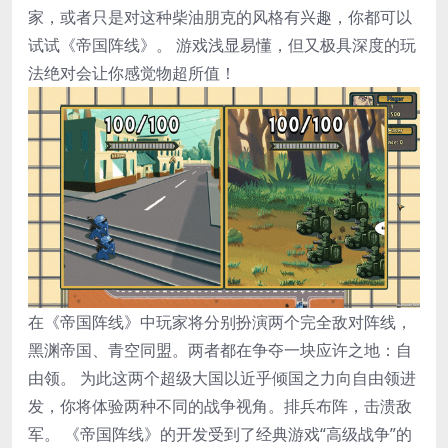
家，或者只是对这种柴油朋克的风格有兴趣，你都可以
试试《帝国阵线》。 游戏浅显易懂，但又极具深度的玩
法绝对会让你感觉物超所值！
在《帝国阵线》中玩家将分别扮演两个完全敌对阵线，
黑渊帝国、青空同盟。两者都在争夺一块应许之地：自
由领。 为此这两个超级大国以近乎倾国之力向自由领进
发，你将体验两种不同的战争视角。排兵布阵，击溃敌
军。 《帝国阵线》的开发受到了经典游戏“高级战争”的