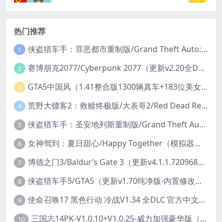
热门推荐
侠盗猎车手：罪恶都市重制版/Grand Theft Auto: Vice City – The Definitive Edition
1
赛博朋克2077/Cyberpunk 2077（更新v2.20全DLC）
2
GTA5中国风（1.41整合版1300辆真车+183位美女与英雄+200%存档）
3
荒野大镖客2：救赎终极版/大表哥2/Red Dead Redemption 2: Ultimate Edition（更新v1491.50终极版）
4
侠盗猎车手：圣安地列斯重制版/Grand Theft Auto: San Andreas – The Definitive Edition（更新v1.113.49697469）
5
女神驾到：夏日甜心/Happy Together（模拟器版-升级豪华终极珍藏版+全DLC）
6
博德之门3/Baldur’s Gate 3（更新v4.1.1.7209685）
7
侠盗猎车手5/GTA5（更新v1.70纯净版-内置修改器+通关存档）
8
使命召唤17 黑色行动 冷战V1.34 全DLC 官方中文版COD17
9
三国志14PK-V1.0.10+V1.0.25-威力加强豪华版（武将面容套装-全DLC+季票+特典+中文语音+编辑修改器）
10