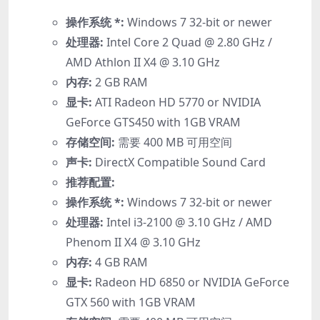
操作系统 *:
Windows 7 32-bit or newer
处理器:
Intel Core 2 Quad @ 2.80 GHz /
AMD Athlon II X4 @ 3.10 GHz
内存:
2 GB RAM
显卡:
ATI Radeon HD 5770 or NVIDIA
GeForce GTS450 with 1GB VRAM
存储空间:
需要 400 MB 可用空间
声卡:
DirectX Compatible Sound Card
推荐配置:
操作系统 *:
Windows 7 32-bit or newer
处理器:
Intel i3-2100 @ 3.10 GHz / AMD
Phenom II X4 @ 3.10 GHz
内存:
4 GB RAM
显卡:
Radeon HD 6850 or NVIDIA GeForce
GTX 560 with 1GB VRAM