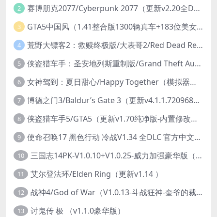
赛博朋克2077/Cyberpunk 2077（更新v2.20全DLC）
2
GTA5中国风（1.41整合版1300辆真车+183位美女与英雄+200%存档）
3
荒野大镖客2：救赎终极版/大表哥2/Red Dead Redemption 2: Ultimate Edition（更新v1491.50终极版）
4
侠盗猎车手：圣安地列斯重制版/Grand Theft Auto: San Andreas – The Definitive Edition（更新v1.113.49697469）
5
女神驾到：夏日甜心/Happy Together（模拟器版-升级豪华终极珍藏版+全DLC）
6
博德之门3/Baldur’s Gate 3（更新v4.1.1.7209685）
7
侠盗猎车手5/GTA5（更新v1.70纯净版-内置修改器+通关存档）
8
使命召唤17 黑色行动 冷战V1.34 全DLC 官方中文版COD17
9
三国志14PK-V1.0.10+V1.0.25-威力加强豪华版（武将面容套装-全DLC+季票+特典+中文语音+编辑修改器）
10
艾尔登法环/Elden Ring（更新v1.14 ）
11
战神4/God of War（V1.0.13-斗战狂神-奎爷的裁决+全DLC）
12
讨鬼传 极 （v1.1.0豪华版）
13