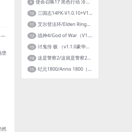
使命召唤17 黑色行动 冷战V1.34 全DLC 官方中文版COD17
9
三国志14PK-V1.0.10+V1.0.25-威力加强豪华版（武将面容套装-全DLC+季票+特典+中文语音+编辑修改器）
10
艾尔登法环/Elden Ring（更新v1.14 ）
11
战神4/God of War（V1.0.13-斗战狂神-奎爷的裁决+全DLC）
12
了一
讨鬼传 极 （v1.1.0豪华版）
13
地堡
这是警察2/这就是警察2/This is Police
14
纪元1800/Anno 1800（豪华版全DLCv9.2.972600）
15
仍然