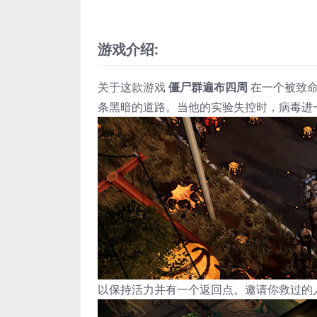
游戏介绍:
关于这款游戏
僵尸群遍布四周
在一个被致命
条黑暗的道路。当他的实验失控时，病毒进
以保持活力并有一个返回点。邀请你救过的