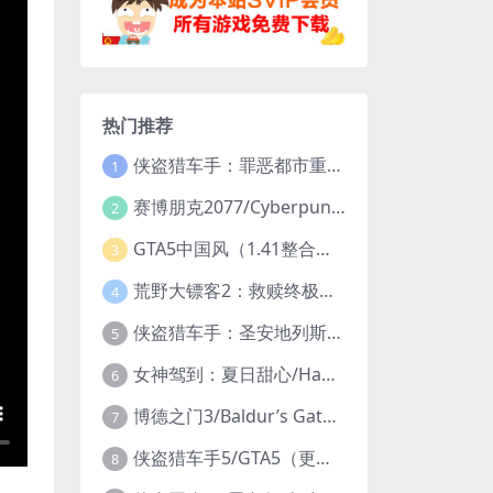
热门推荐
侠盗猎车手：罪恶都市重制版/Grand Theft Auto: Vice City – The Definitive Edition
1
赛博朋克2077/Cyberpunk 2077（更新v2.20全DLC）
2
GTA5中国风（1.41整合版1300辆真车+183位美女与英雄+200%存档）
3
荒野大镖客2：救赎终极版/大表哥2/Red Dead Redemption 2: Ultimate Edition（更新v1491.50终极版）
4
侠盗猎车手：圣安地列斯重制版/Grand Theft Auto: San Andreas – The Definitive Edition（更新v1.113.49697469）
5
女神驾到：夏日甜心/Happy Together（模拟器版-升级豪华终极珍藏版+全DLC）
6
博德之门3/Baldur’s Gate 3（更新v4.1.1.7209685）
7
侠盗猎车手5/GTA5（更新v1.70纯净版-内置修改器+通关存档）
8