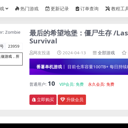
戏
热门游戏
更新记录
订单查询
教程工
最后的希望地堡：僵尸生存 /Last Ho
Survival
编号
23959
网友投递
2024-04-13
全部游戏
只做游戏，所
番薯单机游戏
丨 目前仓库容量100TB+ 每日持续稳定
10
普通用户:
VIP会员:
免费
永久会员:
免费
立即购买
升级会员