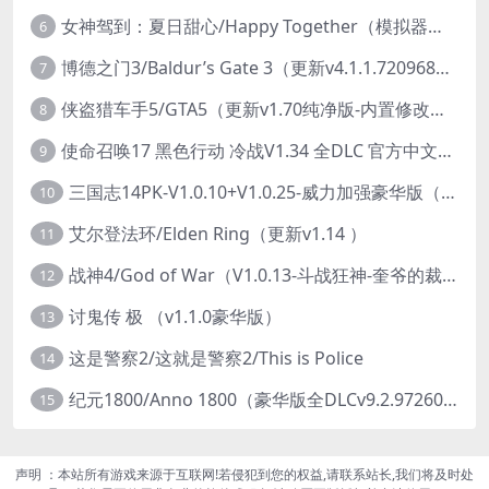
女神驾到：夏日甜心/Happy Together（模拟器版-升级豪华终极珍藏版+全DLC）
6
博德之门3/Baldur’s Gate 3（更新v4.1.1.7209685）
7
侠盗猎车手5/GTA5（更新v1.70纯净版-内置修改器+通关存档）
8
使命召唤17 黑色行动 冷战V1.34 全DLC 官方中文版COD17
9
三国志14PK-V1.0.10+V1.0.25-威力加强豪华版（武将面容套装-全DLC+季票+特典+中文语音+编辑修改器）
10
艾尔登法环/Elden Ring（更新v1.14 ）
11
战神4/God of War（V1.0.13-斗战狂神-奎爷的裁决+全DLC）
12
讨鬼传 极 （v1.1.0豪华版）
13
这是警察2/这就是警察2/This is Police
14
纪元1800/Anno 1800（豪华版全DLCv9.2.972600）
15
声明 ：本站所有游戏来源于互联网!若侵犯到您的权益,请联系站长,我们将及时处