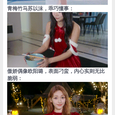
青梅竹马苏以沫，乖巧懂事：
傲娇偶像欧阳璐，表面刁蛮，内心实则无比
脆弱：