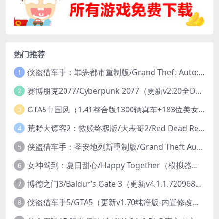
热门推荐
侠盗猎车手：罪恶都市重制版/Grand Theft Auto: Vice City – The Definitive Edition
1
赛博朋克2077/Cyberpunk 2077（更新v2.20全DLC）
2
GTA5中国风（1.41整合版1300辆真车+183位美女与英雄+200%存档）
3
荒野大镖客2：救赎终极版/大表哥2/Red Dead Redemption 2: Ultimate Edition（更新v1491.50终极版）
4
侠盗猎车手：圣安地列斯重制版/Grand Theft Auto: San Andreas – The Definitive Edition（更新v1.113.49697469）
5
女神驾到：夏日甜心/Happy Together（模拟器版-升级豪华终极珍藏版+全DLC）
6
博德之门3/Baldur’s Gate 3（更新v4.1.1.7209685）
7
侠盗猎车手5/GTA5（更新v1.70纯净版-内置修改器+通关存档）
8