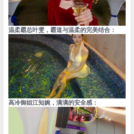
温柔霸总叶雯，霸道与温柔的完美结合：
高冷御姐江知婉，满满的安全感：