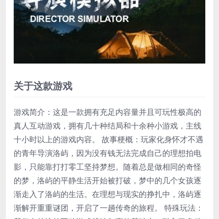
关于这款游戏
游戏简介：这是一款拥有充足内容量并且可玩性极高的
真人互动游戏，拥有几十种结局和十余种小游戏，主线
十小时以上的游戏内容。 故事梗概：玩家化身怀才不遇
的青年导演洛屿，因为没有钱无法完成自己的理想拍电
影，只能靠打打零工坚持梦想。随着总是做相同的奇怪
的梦，洛屿的平静生活开始被打破，梦中的几个女孩逐
渐走入了洛屿的生活。在理想与现实的挣扎中，洛屿逐
渐解开重重谜团，开启了一趟传奇的旅程。 特殊玩法：