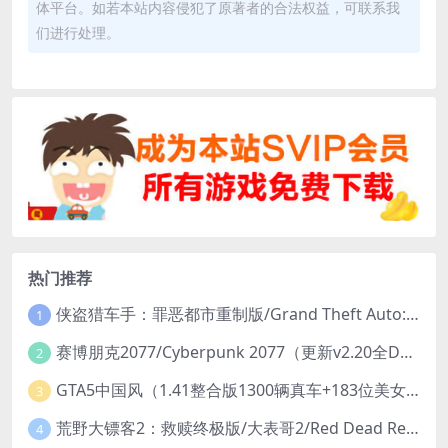
体平台。如若本站内容侵犯了原著者的合法权益，可联系我
们进行处理。
热门推荐
侠盗猎车手：罪恶都市重制版/Grand Theft Auto: Vice City – The Definitive Edition
1
赛博朋克2077/Cyberpunk 2077（更新v2.20全DLC）
2
GTA5中国风（1.41整合版1300辆真车+183位美女与英雄+200%存档）
3
荒野大镖客2：救赎终极版/大表哥2/Red Dead Redemption 2: Ultimate Edition（更新v1491.50终极版）
4