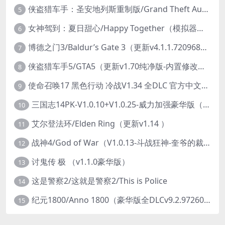
侠盗猎车手：圣安地列斯重制版/Grand Theft Auto: San Andreas – The Definitive Edition（更新v1.113.49697469）
5
女神驾到：夏日甜心/Happy Together（模拟器版-升级豪华终极珍藏版+全DLC）
6
博德之门3/Baldur’s Gate 3（更新v4.1.1.7209685）
7
侠盗猎车手5/GTA5（更新v1.70纯净版-内置修改器+通关存档）
8
使命召唤17 黑色行动 冷战V1.34 全DLC 官方中文版COD17
9
三国志14PK-V1.0.10+V1.0.25-威力加强豪华版（武将面容套装-全DLC+季票+特典+中文语音+编辑修改器）
10
艾尔登法环/Elden Ring（更新v1.14 ）
11
战神4/God of War（V1.0.13-斗战狂神-奎爷的裁决+全DLC）
12
讨鬼传 极 （v1.1.0豪华版）
13
这是警察2/这就是警察2/This is Police
14
纪元1800/Anno 1800（豪华版全DLCv9.2.972600）
15