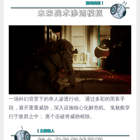
一场科幻背景下的单人渗透行动。 通过多彩的黑客手
段，避开重重威胁，深入设施核心化解危机。 鬼魅般穿
行于敌群之中； 逐个击破将威胁根除。