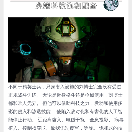
不同于精英士兵，只身潜入设施的刘博士完全没有受过
正规战斗训练。 无论是近身格斗还是枪械使用，刘博士
都和常人无异。 但他可以借助科技之力，发动和使用多
彩的侵入和渗透技能， 使陷入敌对化和有害化的人工智
能停止行动。 远距离骇入、电磁干扰、全息投影、 病毒
植入、控制权夺取、敌我识别覆写，等等。 饱和式的技