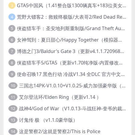
GTA5中国风（1.41整合版1300辆真车+183位美女与英雄+200%存档）
3
荒野大镖客2：救赎终极版/大表哥2/Red Dead Redemption 2: Ultimate Edition（更新v1491.50终极版）
4
侠盗猎车手：圣安地列斯重制版/Grand Theft Auto: San Andreas – The Definitive Edition（更新v1.113.49697469）
5
女神驾到：夏日甜心/Happy Together（模拟器版-升级豪华终极珍藏版+全DLC）
6
博德之门3/Baldur’s Gate 3（更新v4.1.1.7209685）
7
侠盗猎车手5/GTA5（更新v1.70纯净版-内置修改器+通关存档）
8
使命召唤17 黑色行动 冷战V1.34 全DLC 官方中文版COD17
9
三国志14PK-V1.0.10+V1.0.25-威力加强豪华版（武将面容套装-全DLC+季票+特典+中文语音+编辑修改器）
10
艾尔登法环/Elden Ring（更新v1.14 ）
11
战神4/God of War（V1.0.13-斗战狂神-奎爷的裁决+全DLC）
12
讨鬼传 极 （v1.1.0豪华版）
13
这是警察2/这就是警察2/This is Police
14