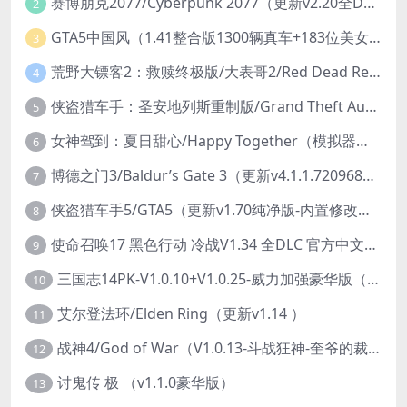
赛博朋克2077/Cyberpunk 2077（更新v2.20全DLC）
2
GTA5中国风（1.41整合版1300辆真车+183位美女与英雄+200%存档）
3
荒野大镖客2：救赎终极版/大表哥2/Red Dead Redemption 2: Ultimate Edition（更新v1491.50终极版）
4
侠盗猎车手：圣安地列斯重制版/Grand Theft Auto: San Andreas – The Definitive Edition（更新v1.113.49697469）
5
女神驾到：夏日甜心/Happy Together（模拟器版-升级豪华终极珍藏版+全DLC）
6
博德之门3/Baldur’s Gate 3（更新v4.1.1.7209685）
7
侠盗猎车手5/GTA5（更新v1.70纯净版-内置修改器+通关存档）
8
使命召唤17 黑色行动 冷战V1.34 全DLC 官方中文版COD17
9
三国志14PK-V1.0.10+V1.0.25-威力加强豪华版（武将面容套装-全DLC+季票+特典+中文语音+编辑修改器）
10
艾尔登法环/Elden Ring（更新v1.14 ）
11
战神4/God of War（V1.0.13-斗战狂神-奎爷的裁决+全DLC）
12
讨鬼传 极 （v1.1.0豪华版）
13