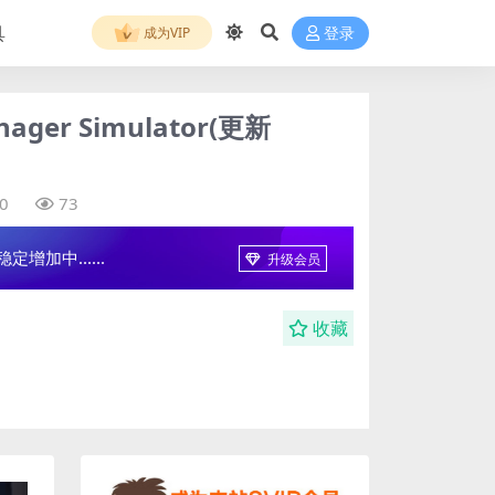
具
成为VIP
登录
er Simulator(更新
0
73
增加中......
升级会员
收藏