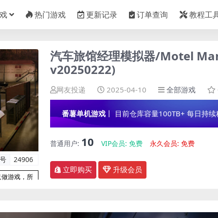
戏
热门游戏
更新记录
订单查询
教程工
汽车旅馆经理模拟器/Motel Manag
v20250222)
网友投递
2025-04-10
全部游戏
番薯单机游戏
丨 目前仓库容量100TB+ 每日持续稳定
10
普通用户:
VIP会员:
免费
永久会员:
免费
编号
24906
立即购买
升级会员
只做游戏，所