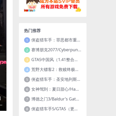
热门推荐
侠盗猎车手：罪恶都市重制版/Grand Theft Auto: Vice City – The Definitive Edition
1
赛博朋克2077/Cyberpunk 2077（更新v2.20全DLC）
2
GTA5中国风（1.41整合版1300辆真车+183位美女与英雄+200%存档）
3
荒野大镖客2：救赎终极版/大表哥2/Red Dead Redemption 2: Ultimate Edition（更新v1491.50终极版）
4
侠盗猎车手：圣安地列斯重制版/Grand Theft Auto: San Andreas – The Definitive Edition（更新v1.113.49697469）
5
女神驾到：夏日甜心/Happy Together（模拟器版-升级豪华终极珍藏版+全DLC）
6
博德之门3/Baldur’s Gate 3（更新v4.1.1.7209685）
7
侠盗猎车手5/GTA5（更新v1.70纯净版-内置修改器+通关存档）
8