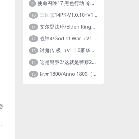
使命召唤17 黑色行动 冷战V1.34 全DLC 官方中文版COD17
9
三国志14PK-V1.0.10+V1.0.25-威力加强豪华版（武将面容套装-全DLC+季票+特典+中文语音+编辑修改器）
10
艾尔登法环/Elden Ring（更新v1.14 ）
11
战神4/God of War（V1.0.13-斗战狂神-奎爷的裁决+全DLC）
12
讨鬼传 极 （v1.1.0豪华版）
13
这是警察2/这就是警察2/This is Police
14
纪元1800/Anno 1800（豪华版全DLCv9.2.972600）
15
您
、