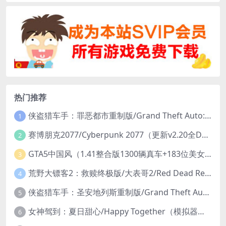
热门推荐
侠盗猎车手：罪恶都市重制版/Grand Theft Auto: Vice City – The Definitive Edition
1
赛博朋克2077/Cyberpunk 2077（更新v2.20全DLC）
2
GTA5中国风（1.41整合版1300辆真车+183位美女与英雄+200%存档）
3
荒野大镖客2：救赎终极版/大表哥2/Red Dead Redemption 2: Ultimate Edition（更新v1491.50终极版）
4
侠盗猎车手：圣安地列斯重制版/Grand Theft Auto: San Andreas – The Definitive Edition（更新v1.113.49697469）
5
女神驾到：夏日甜心/Happy Together（模拟器版-升级豪华终极珍藏版+全DLC）
6