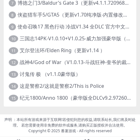
博德之门3/Baldur’s Gate 3（更新v4.1.1.7209685）
7
侠盗猎车手5/GTA5（更新v1.70纯净版-内置修改器+通关存档）
8
使命召唤17 黑色行动 冷战V1.34 全DLC 官方中文版COD17
9
三国志14PK-V1.0.10+V1.0.25-威力加强豪华版（武将面容套装-全DLC+季票+特典+中文语音+编辑修改器）
10
艾尔登法环/Elden Ring（更新v1.14 ）
11
战神4/God of War（V1.0.13-斗战狂神-奎爷的裁决+全DLC）
12
讨鬼传 极 （v1.1.0豪华版）
13
这是警察2/这就是警察2/This is Police
14
纪元1800/Anno 1800（豪华版全DLCv9.2.972600）
15
声明 ：本站所有游戏来源于互联网!若侵犯到您的权益,请联系站长,我们将及时处
理。 若您需要使用非免费的软件或服务,请购买正版授权并合法使用。
Copyright © 2025 番薯游戏 - All rights reserved