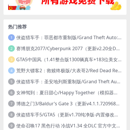
热门推荐
侠盗猎车手：罪恶都市重制版/Grand Theft Auto: Vice City – The Definitive Edition
1
赛博朋克2077/Cyberpunk 2077（更新v2.20全DLC）
2
GTA5中国风（1.41整合版1300辆真车+183位美女与英雄+200%存档）
3
荒野大镖客2：救赎终极版/大表哥2/Red Dead Redemption 2: Ultimate Edition（更新v1491.50终极版）
4
侠盗猎车手：圣安地列斯重制版/Grand Theft Auto: San Andreas – The Definitive Edition（更新v1.113.49697469）
5
女神驾到：夏日甜心/Happy Together（模拟器版-升级豪华终极珍藏版+全DLC）
6
博德之门3/Baldur’s Gate 3（更新v4.1.1.7209685）
7
侠盗猎车手5/GTA5（更新v1.70纯净版-内置修改器+通关存档）
8
使命召唤17 黑色行动 冷战V1.34 全DLC 官方中文版COD17
9