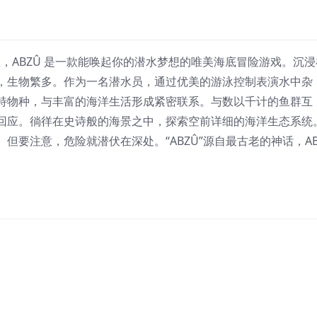
的艺术思想，ABZÛ 是一款能唤起你的潜水梦想的唯美海底冒险游戏。沉
，生物繁多。作为一名潜水员，通过优美的游泳控制表演水中杂
特物种，与丰富的海洋生活形成紧密联系。与数以千计的鱼群互
回应。徜徉在史诗般的海景之中，探索空前详细的海洋生态系统
要注意，危险就潜伏在深处。“ABZÛ”源自最古老的神话，AB