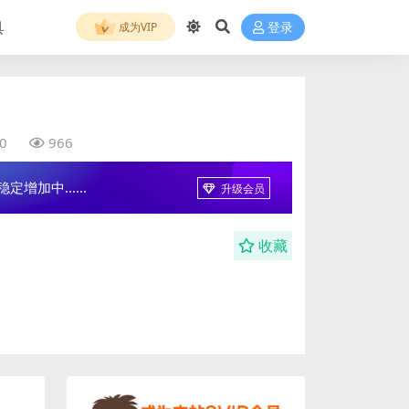
具
成为VIP
登录
0
966
增加中......
升级会员
收藏