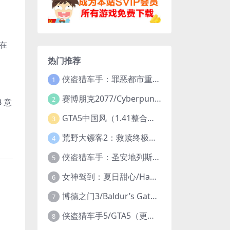
浸在
热门推荐
侠盗猎车手：罪恶都市重制版/Grand Theft Auto: Vice City – The Definitive Edition
1
。
赛博朋克2077/Cyberpunk 2077（更新v2.20全DLC）
2
 意
GTA5中国风（1.41整合版1300辆真车+183位美女与英雄+200%存档）
3
荒野大镖客2：救赎终极版/大表哥2/Red Dead Redemption 2: Ultimate Edition（更新v1491.50终极版）
4
侠盗猎车手：圣安地列斯重制版/Grand Theft Auto: San Andreas – The Definitive Edition（更新v1.113.49697469）
5
女神驾到：夏日甜心/Happy Together（模拟器版-升级豪华终极珍藏版+全DLC）
6
博德之门3/Baldur’s Gate 3（更新v4.1.1.7209685）
7
侠盗猎车手5/GTA5（更新v1.70纯净版-内置修改器+通关存档）
8