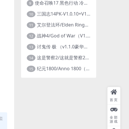
使命召唤17 黑色行动 冷战V1.34 全DLC 官方中文版COD17
9
三国志14PK-V1.0.10+V1.0.25-威力加强豪华版（武将面容套装-全DLC+季票+特典+中文语音+编辑修改器）
10
艾尔登法环/Elden Ring（更新v1.14 ）
11
战神4/God of War（V1.0.13-斗战狂神-奎爷的裁决+全DLC）
12
讨鬼传 极 （v1.1.0豪华版）
13
这是警察2/这就是警察2/This is Police
14
纪元1800/Anno 1800（豪华版全DLCv9.2.972600）
15
首页
全部
盗
游戏