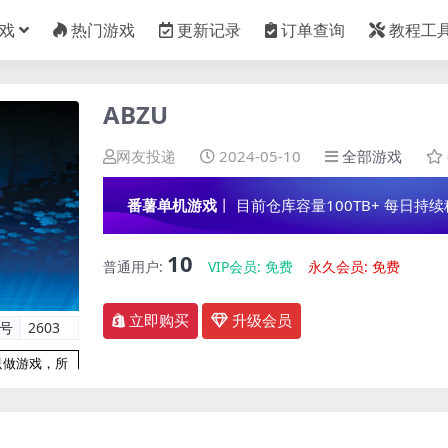
戏
热门游戏
更新记录
订单查询
教程工
ABZU
网友投递
2024-05-10
全部游戏
番薯单机游戏
丨 目前仓库容量100TB+ 每日持续稳定
10
普通用户:
VIP会员:
免费
永久会员:
免费
立即购买
升级会员
编号
2603
只做游戏，所