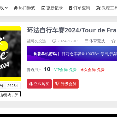
戏
热门游戏
更新记录
订单查询
教程工
环法自行车赛2024/Tour de Fran
网友投递
2024-12-03
体育竞技
番薯单机游戏
丨 目前仓库容量100TB+ 每日持续稳定
10
普通用户:
VIP会员:
免费
永久会员:
免费
立即购买
升级会员
编号
26284
只做游戏，所