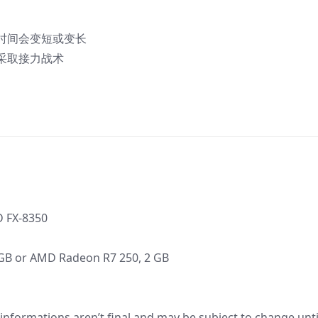
时间会变短或变长
采取接力战术
D FX-8350
 GB or AMD Radeon R7 250, 2 GB
informations aren’t final and may be subject to change unti