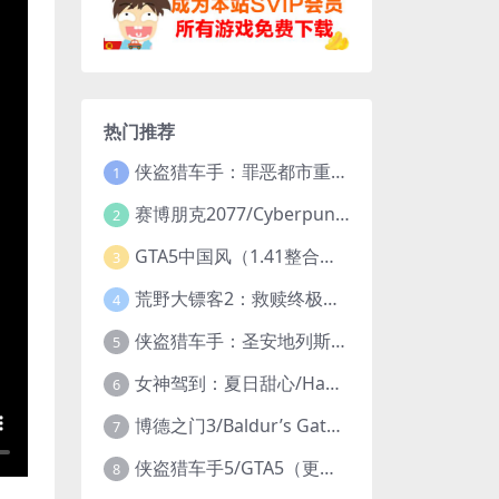
热门推荐
侠盗猎车手：罪恶都市重制版/Grand Theft Auto: Vice City – The Definitive Edition
1
赛博朋克2077/Cyberpunk 2077（更新v2.20全DLC）
2
GTA5中国风（1.41整合版1300辆真车+183位美女与英雄+200%存档）
3
荒野大镖客2：救赎终极版/大表哥2/Red Dead Redemption 2: Ultimate Edition（更新v1491.50终极版）
4
侠盗猎车手：圣安地列斯重制版/Grand Theft Auto: San Andreas – The Definitive Edition（更新v1.113.49697469）
5
女神驾到：夏日甜心/Happy Together（模拟器版-升级豪华终极珍藏版+全DLC）
6
博德之门3/Baldur’s Gate 3（更新v4.1.1.7209685）
7
侠盗猎车手5/GTA5（更新v1.70纯净版-内置修改器+通关存档）
8