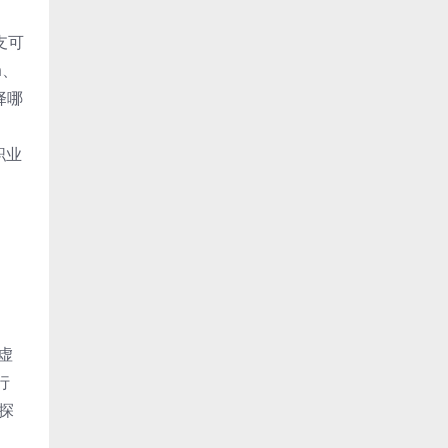
支可
m、
择哪
职业
虚
行
探