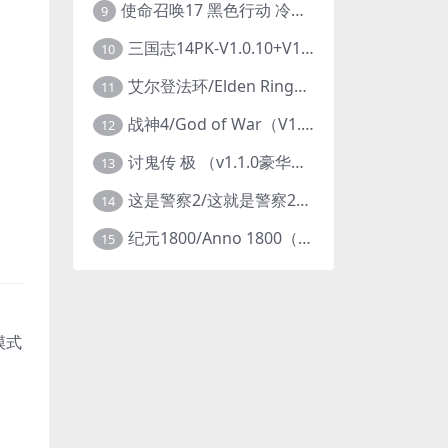
使命召唤17 黑色行动 冷战V1.34 全DLC 官方中文版COD17
9
三国志14PK-V1.0.10+V1.0.25-威力加强豪华版（武将面容套装-全DLC+季票+特典+中文语音+编辑修改器）
10
艾尔登法环/Elden Ring（更新v1.14 ）
11
战神4/God of War（V1.0.13-斗战狂神-奎爷的裁决+全DLC）
12
讨鬼传 极 （v1.1.0豪华版）
13
这是警察2/这就是警察2/This is Police
14
纪元1800/Anno 1800（豪华版全DLCv9.2.972600）
15
模式