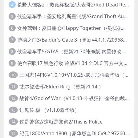
荒野大镖客2：救赎终极版/大表哥2/Red Dead Redemption 2: Ultimate Edition（更新v1491.50终极版）
4
侠盗猎车手：圣安地列斯重制版/Grand Theft Auto: San Andreas – The Definitive Edition（更新v1.113.49697469）
5
女神驾到：夏日甜心/Happy Together（模拟器版-升级豪华终极珍藏版+全DLC）
6
博德之门3/Baldur’s Gate 3（更新v4.1.1.7209685）
7
侠盗猎车手5/GTA5（更新v1.70纯净版-内置修改器+通关存档）
8
使命召唤17 黑色行动 冷战V1.34 全DLC 官方中文版COD17
9
三国志14PK-V1.0.10+V1.0.25-威力加强豪华版（武将面容套装-全DLC+季票+特典+中文语音+编辑修改器）
10
艾尔登法环/Elden Ring（更新v1.14 ）
11
战神4/God of War（V1.0.13-斗战狂神-奎爷的裁决+全DLC）
12
讨鬼传 极 （v1.1.0豪华版）
13
这是警察2/这就是警察2/This is Police
14
纪元1800/Anno 1800（豪华版全DLCv9.2.972600）
15