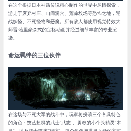
在这个根据日本神话传说精心制作的世界中尽情探索，
游走于废弃村庄、山间洞穴、荒凉坟场等恐怖之地，迎
战妖怪、不死怪物和恶魔。所有敌人都使用视觉特效大
师雷·哈里豪森式的定格动画并经过细节丰富的专业渲
染。
命运羁绊的三位伙伴
在这场与不死大军的战斗中，玩家将扮演三个各具特色
的角色：技艺超群的武士“武志”、勇敢的小个头精灵“木
灵”，以及战士猫咪“智济”。每个角色与世界互动的方式