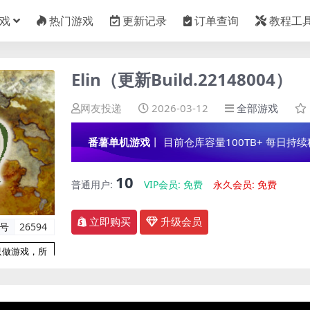
戏
热门游戏
更新记录
订单查询
教程工
Elin（更新Build.22148004）
网友投递
2026-03-12
全部游戏
番薯单机游戏
丨 目前仓库容量100TB+ 每日持续稳定
10
普通用户:
VIP会员:
免费
永久会员:
免费
立即购买
升级会员
编号
26594
只做游戏，所