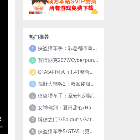
热门推荐
侠盗猎车手：罪恶都市重制版/Grand Theft Auto: Vice City – The Definitive Edition
1
赛博朋克2077/Cyberpunk 2077（更新v2.20全DLC）
2
GTA5中国风（1.41整合版1300辆真车+183位美女与英雄+200%存档）
3
荒野大镖客2：救赎终极版/大表哥2/Red Dead Redemption 2: Ultimate Edition（更新v1491.50终极版）
4
侠盗猎车手：圣安地列斯重制版/Grand Theft Auto: San Andreas – The Definitive Edition（更新v1.113.49697469）
5
女神驾到：夏日甜心/Happy Together（模拟器版-升级豪华终极珍藏版+全DLC）
6
博德之门3/Baldur’s Gate 3（更新v4.1.1.7209685）
7
侠盗猎车手5/GTA5（更新v1.70纯净版-内置修改器+通关存档）
8