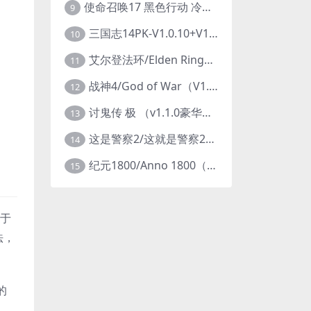
使命召唤17 黑色行动 冷战V1.34 全DLC 官方中文版COD17
9
三国志14PK-V1.0.10+V1.0.25-威力加强豪华版（武将面容套装-全DLC+季票+特典+中文语音+编辑修改器）
10
艾尔登法环/Elden Ring（更新v1.14 ）
11
战神4/God of War（V1.0.13-斗战狂神-奎爷的裁决+全DLC）
12
讨鬼传 极 （v1.1.0豪华版）
13
这是警察2/这就是警察2/This is Police
14
纪元1800/Anno 1800（豪华版全DLCv9.2.972600）
15
属于
法，
的