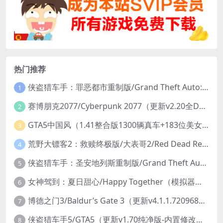
热门推荐
侠盗猎车手：罪恶都市重制版/Grand Theft Auto: Vice City – The Definitive Edition
1
赛博朋克2077/Cyberpunk 2077（更新v2.20全DLC）
2
GTA5中国风（1.41整合版1300辆真车+183位美女与英雄+200%存档）
3
荒野大镖客2：救赎终极版/大表哥2/Red Dead Redemption 2: Ultimate Edition（更新v1491.50终极版）
4
侠盗猎车手：圣安地列斯重制版/Grand Theft Auto: San Andreas – The Definitive Edition（更新v1.113.49697469）
5
女神驾到：夏日甜心/Happy Together（模拟器版-升级豪华终极珍藏版+全DLC）
6
博德之门3/Baldur’s Gate 3（更新v4.1.1.7209685）
7
侠盗猎车手5/GTA5（更新v1.70纯净版-内置修改器+通关存档）
8