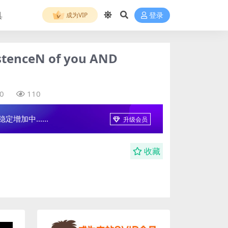
具
成为VIP
登录
nceN of you AND
0
110
增加中......
升级会员
收藏