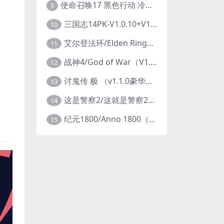
使命召唤17 黑色行动 冷战V1.34 全DLC 官方中文版COD17
9
三国志14PK-V1.0.10+V1.0.25-威力加强豪华版（武将面容套装-全DLC+季票+特典+中文语音+编辑修改器）
10
艾尔登法环/Elden Ring（更新v1.14 ）
11
战神4/God of War（V1.0.13-斗战狂神-奎爷的裁决+全DLC）
12
讨鬼传 极 （v1.1.0豪华版）
13
这是警察2/这就是警察2/This is Police
14
纪元1800/Anno 1800（豪华版全DLCv9.2.972600）
15