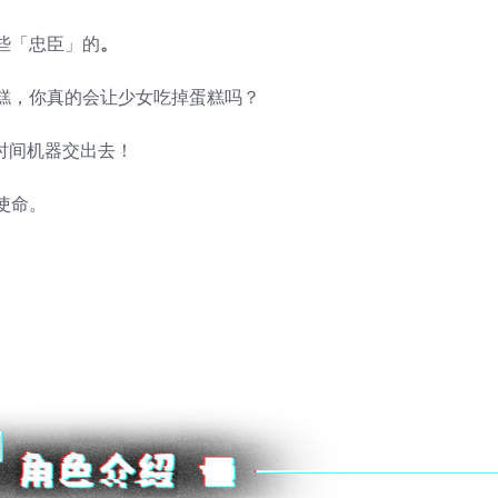
些「忠臣」的
。
糕，你真的会让少女吃掉蛋糕吗？
要把时间机器交出去！
使命。
。