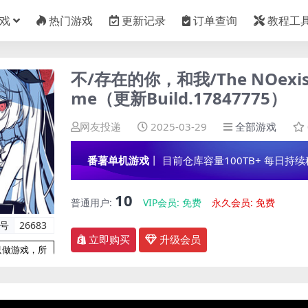
戏
热门游戏
更新记录
订单查询
教程工
不/存在的你，和我/The NOexiste
me（更新Build.17847775）
网友投递
2025-03-29
全部游戏
番薯单机游戏
丨 目前仓库容量100TB+ 每日持续稳定
10
普通用户:
VIP会员:
免费
永久会员:
免费
编号
26683
立即购买
升级会员
只做游戏，所