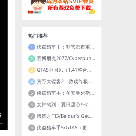
热门推荐
侠盗猎车手：罪恶都市重制版/Grand Theft Auto: Vice City – The Definitive Edition
1
赛博朋克2077/Cyberpunk 2077（更新v2.20全DLC）
2
GTA5中国风（1.41整合版1300辆真车+183位美女与英雄+200%存档）
3
荒野大镖客2：救赎终极版/大表哥2/Red Dead Redemption 2: Ultimate Edition（更新v1491.50终极版）
4
侠盗猎车手：圣安地列斯重制版/Grand Theft Auto: San Andreas – The Definitive Edition（更新v1.113.49697469）
5
女神驾到：夏日甜心/Happy Together（模拟器版-升级豪华终极珍藏版+全DLC）
6
博德之门3/Baldur’s Gate 3（更新v4.1.1.7209685）
7
侠盗猎车手5/GTA5（更新v1.70纯净版-内置修改器+通关存档）
8