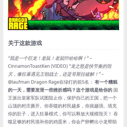
关于这款游戏
“我是一个巨龙！老鼠！老鼠!!!!哈哈啊！”
–
CinnamonToastKen (VIDEO)
“龙之怒是快节奏的毁
灭，像狂暴遇见王朝战士，还是哥斯拉破解！”
–
@laufman Dragon Rage在绿灯的前5名：
有一个糟糕
的一天，需要发泄一些挫折感吗？这个游戏是给你的
国
王派出皇家军队试图阻止你，保护自己的王国，把一个
山顶的村庄撕开。你吞噬的村民越多，你就越强。填充
你的肚子，进入狂暴模式，你可以释放大规模毁灭！ 吞
噬足够的村民填补你的鸡蛋米，你会产卵孵出小龙帮助