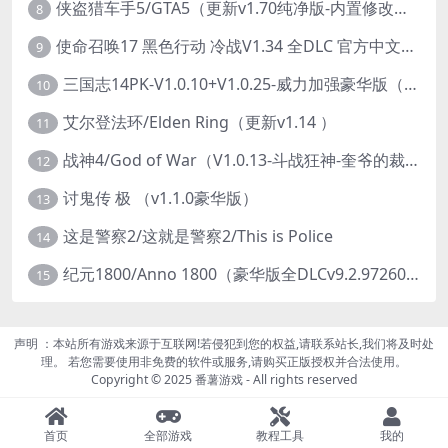
侠盗猎车手5/GTA5（更新v1.70纯净版-内置修改器+通关存档）
8
使命召唤17 黑色行动 冷战V1.34 全DLC 官方中文版COD17
9
三国志14PK-V1.0.10+V1.0.25-威力加强豪华版（武将面容套装-全DLC+季票+特典+中文语音+编辑修改器）
10
艾尔登法环/Elden Ring（更新v1.14 ）
11
战神4/God of War（V1.0.13-斗战狂神-奎爷的裁决+全DLC）
12
讨鬼传 极 （v1.1.0豪华版）
13
这是警察2/这就是警察2/This is Police
14
纪元1800/Anno 1800（豪华版全DLCv9.2.972600）
15
声明 ：本站所有游戏来源于互联网!若侵犯到您的权益,请联系站长,我们将及时处
理。 若您需要使用非免费的软件或服务,请购买正版授权并合法使用。
Copyright © 2025 番薯游戏 - All rights reserved
首页
全部游戏
教程工具
我的