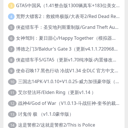
GTA5中国风（1.41整合版1300辆真车+183位美女与英雄+200%存档）
3
荒野大镖客2：救赎终极版/大表哥2/Red Dead Redemption 2: Ultimate Edition（更新v1491.50终极版）
4
侠盗猎车手：圣安地列斯重制版/Grand Theft Auto: San Andreas – The Definitive Edition（更新v1.113.49697469）
5
女神驾到：夏日甜心/Happy Together（模拟器版-升级豪华终极珍藏版+全DLC）
6
博德之门3/Baldur’s Gate 3（更新v4.1.1.7209685）
7
侠盗猎车手5/GTA5（更新v1.70纯净版-内置修改器+通关存档）
8
使命召唤17 黑色行动 冷战V1.34 全DLC 官方中文版COD17
9
三国志14PK-V1.0.10+V1.0.25-威力加强豪华版（武将面容套装-全DLC+季票+特典+中文语音+编辑修改器）
10
艾尔登法环/Elden Ring（更新v1.14 ）
11
战神4/God of War（V1.0.13-斗战狂神-奎爷的裁决+全DLC）
12
讨鬼传 极 （v1.1.0豪华版）
13
这是警察2/这就是警察2/This is Police
14